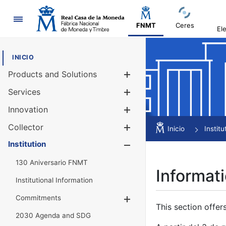
Navigation
FNMT
Ceres
El
INICIO
Products and Solutions
Show/Hide
Services
Show/Hide
Innovation
Show/Hide
Collector
Show/Hide
Inicio
Institu
Institution
Show/Hide
130 Aniversario FNMT
Informati
Institutional Information
Commitments
Show/Hide
This section offer
2030 Agenda and SDG