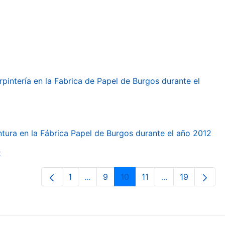
arpintería en la Fabrica de Papel de Burgos durante el
intura en la Fábrica Papel de Burgos durante el año 2012
2
1
...
9
10
11
...
19
Page
Intermediate Pages Use TAB to navi
Page
Page
Page
Intermediate Pa
Page