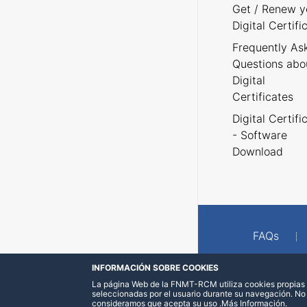
Get / Renew y
Digital Certifi
Frequently As
Questions abo
Digital
Certificates
Digital Certifi
- Software
Download
FAQs
INFORMACIÓN SOBRE COOKIES
La página Web de la FNMT-RCM utiliza cookies propias y
seleccionadas por el usuario durante su navegación. No
consideramos que acepta su uso
.
Más Información
.