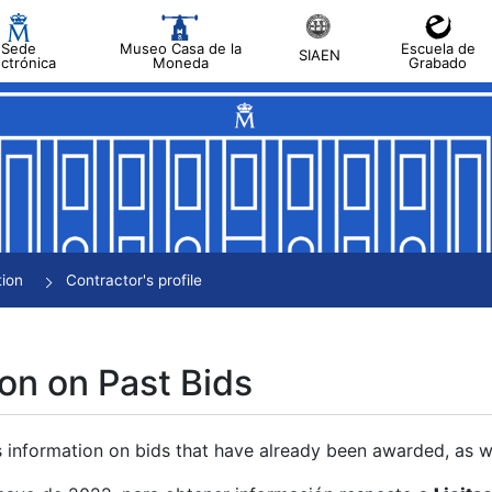
Sede
Museo Casa de la
Escuela de
SIAEN
ectrónica
Moneda
Grabado
tion
Contractor's profile
on on Past Bids
s information on bids that have already been awarded, as we