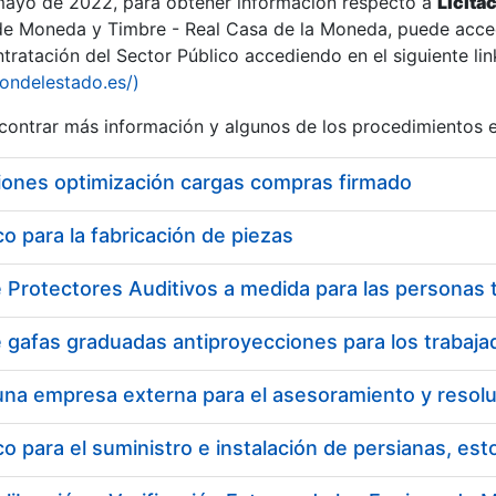
 mayo de 2022, para obtener información respecto a
Licita
de Moneda y Timbre - Real Casa de la Moneda, puede acced
ratación del Sector Público accediendo en el siguiente lin
iondelestado.es/)
ontrar más información y algunos de los procedimientos 
iones optimización cargas compras firmado
 para la fabricación de piezas
 para el suministro e instalación de persianas, es