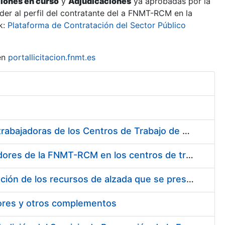
ciones en curso
y
Adjudicaciones
ya aprobadas por la
er al perfil del contratante del a FNMT-RCM en la
k:
Plataforma de Contratación del Sector Público
en
portallicitacion.fnmt.es
Suministro de Protectores Auditivos a medida para las personas trabajadoras de los Centros de Trabajo de Madrid y Burgos
Suministro de gafas graduadas antiproyecciones para los trabajadores de la FNMT-RCM en los centros de trabajo de Madrid y Burgos
Servicios de una empresa externa para el asesoramiento y resolución de los recursos de alzada que se presentan relacionados con procesos de selección para la FNMT-RCM
tores y otros complementos