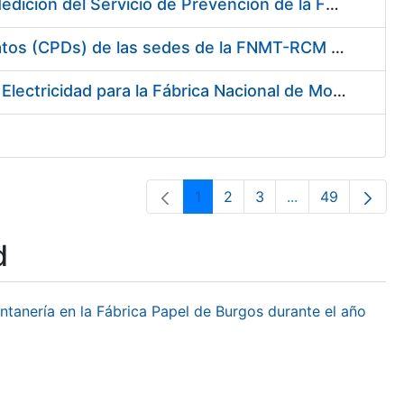
Servicio de Calibración y Verificación Externa de los Equipos de Medición del Servicio de Prevención de la FNMT-RCM
Conexión mediante Fibra Óptica de los Centros de Proceso de Datos (CPDs) de las sedes de la FNMT-RCM de Burgos y Madrid
Contratación de acuerdo marco para el Suministro de Material de Electricidad para la Fábrica Nacional de Moneda y Timbre-Real Casa de la Moneda en su centro de trabajo de Burgos
1
2
3
...
49
Page
Page
Page
Intermediate Pa
Page
d
ontanería en la Fábrica Papel de Burgos durante el año