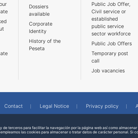
our
Public Job Offer,
Dossiers
cate
Civil service or
available
established
ked
Corporate
public service
ut
Identity
sector workforce
History of the
Public Job Offers
Peseta
cate
Temporary post
call
Job vacancies
Contact
Legal Notice
Privacy policy
A
 de terceros para facilitar la navegación por la página web así como almacenar 
 empleamos las cookies para almacenar o tratar datos de carácter personal. Si 