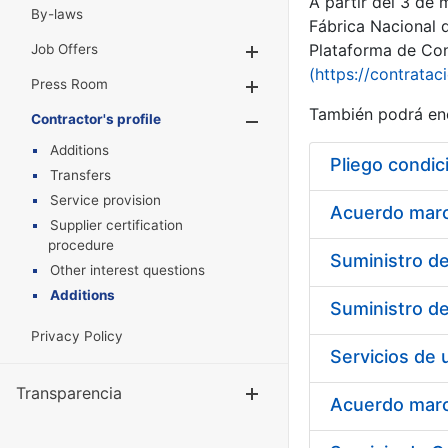
A partir del 3 de
By-laws
Fábrica Nacional 
Plataforma de Cont
Job Offers
Show/Hide
(https://contratac
Press Room
Show/Hide
También podrá enc
Contractor's profile
Show/Hide
Additions
Pliego condic
Transfers
Service provision
Acuerdo marco
Supplier certification
procedure
Other interest questions
Additions
Privacy Policy
Transparencia
Show/Hide
Acuerdo marco