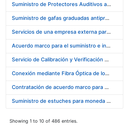
Suministro de Protectores Auditivos a medida para las personas trabajadoras de los Centros de Trabajo de Madrid y Burgos
Suministro de gafas graduadas antiproyecciones para los trabajadores de la FNMT-RCM en los centros de trabajo de Madrid y Burgos
Servicios de una empresa externa para el asesoramiento y resolución de los recursos de alzada que se presentan relacionados con procesos de selección para la FNMT-RCM
Acuerdo marco para el suministro e instalación de persianas, estores y otros complementos
Servicio de Calibración y Verificación Externa de los Equipos de Medición del Servicio de Prevención de la FNMT-RCM
Conexión mediante Fibra Óptica de los Centros de Proceso de Datos (CPDs) de las sedes de la FNMT-RCM de Burgos y Madrid
Contratación de acuerdo marco para el Suministro de Material de Electricidad para la Fábrica Nacional de Moneda y Timbre-Real Casa de la Moneda en su centro de trabajo de Burgos
Suministro de estuches para moneda de 30 €
Showing 1 to 10 of 486 entries.