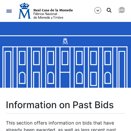
Navigation
Show/Hide
Show/Hide
Show/Hide
Show/Hide
Show/Hide
Information on Past Bids
Show/Hide
This section offers information on bids that have
already been awarded, as well as less recent past