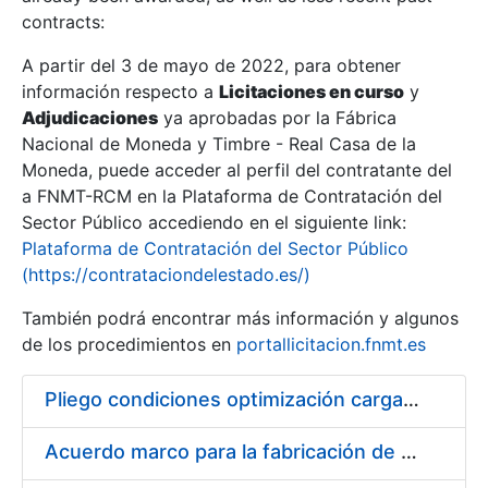
contracts:
Show/Hide
A partir del 3 de mayo de 2022, para obtener
información respecto a
Licitaciones en curso
y
Show/Hide
Adjudicaciones
ya aprobadas por la Fábrica
Show/Hide
Nacional de Moneda y Timbre - Real Casa de la
Moneda, puede acceder al perfil del contratante del
a FNMT-RCM en la Plataforma de Contratación del
Sector Público accediendo en el siguiente link:
Plataforma de Contratación del Sector Público
(https://contrataciondelestado.es/)
También podrá encontrar más información y algunos
de los procedimientos en
portallicitacion.fnmt.es
Pliego condiciones optimización cargas compras firmado
Show/Hide
Acuerdo marco para la fabricación de piezas