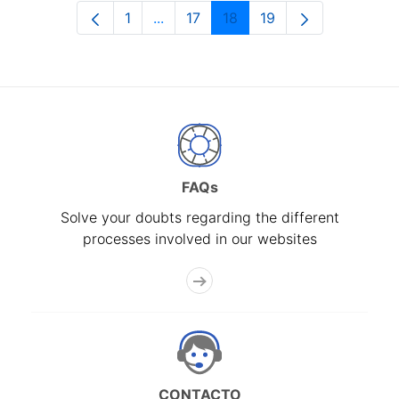
1
...
17
18
19
Page
Intermediate Pages Use TAB to navi
Page
Page
Page
FAQs
Solve your doubts regarding the different
processes involved in our websites
CONTACTO