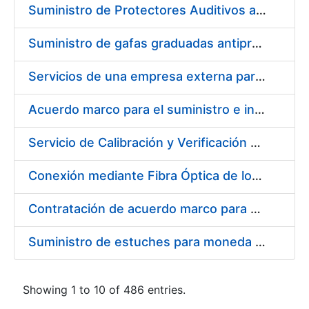
Suministro de Protectores Auditivos a medida para las personas trabajadoras de los Centros de Trabajo de Madrid y Burgos
Suministro de gafas graduadas antiproyecciones para los trabajadores de la FNMT-RCM en los centros de trabajo de Madrid y Burgos
Servicios de una empresa externa para el asesoramiento y resolución de los recursos de alzada que se presentan relacionados con procesos de selección para la FNMT-RCM
Acuerdo marco para el suministro e instalación de persianas, estores y otros complementos
Servicio de Calibración y Verificación Externa de los Equipos de Medición del Servicio de Prevención de la FNMT-RCM
Conexión mediante Fibra Óptica de los Centros de Proceso de Datos (CPDs) de las sedes de la FNMT-RCM de Burgos y Madrid
Contratación de acuerdo marco para el Suministro de Material de Electricidad para la Fábrica Nacional de Moneda y Timbre-Real Casa de la Moneda en su centro de trabajo de Burgos
Suministro de estuches para moneda de 30 €
Showing 1 to 10 of 486 entries.