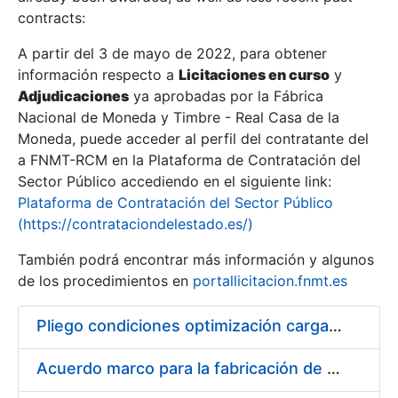
contracts:
Show/Hide
A partir del 3 de mayo de 2022, para obtener
información respecto a
Licitaciones en curso
y
Show/Hide
Adjudicaciones
ya aprobadas por la Fábrica
Show/Hide
Nacional de Moneda y Timbre - Real Casa de la
Moneda, puede acceder al perfil del contratante del
a FNMT-RCM en la Plataforma de Contratación del
Sector Público accediendo en el siguiente link:
Plataforma de Contratación del Sector Público
(https://contrataciondelestado.es/)
También podrá encontrar más información y algunos
de los procedimientos en
portallicitacion.fnmt.es
Pliego condiciones optimización cargas compras firmado
Show/Hide
Acuerdo marco para la fabricación de piezas