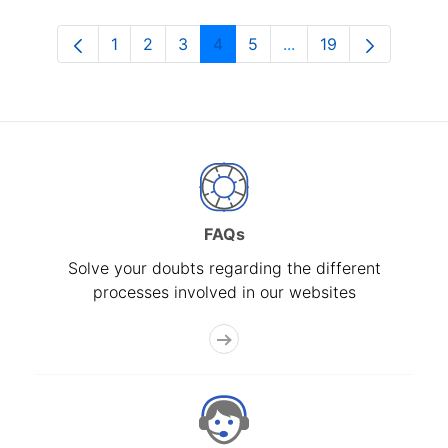
1
2
3
4
5
...
19
Page
Page
Page
Page
Page
Intermediate Pages U
Page
FAQs
Solve your doubts regarding the different
processes involved in our websites