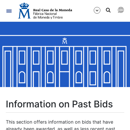
Navigation
Show/Hide
Show/Hide
Show/Hide
Show/Hide
Show/Hide
Information on Past Bids
Show/Hide
This section offers information on bids that have
already been awarded, as well as less recent past