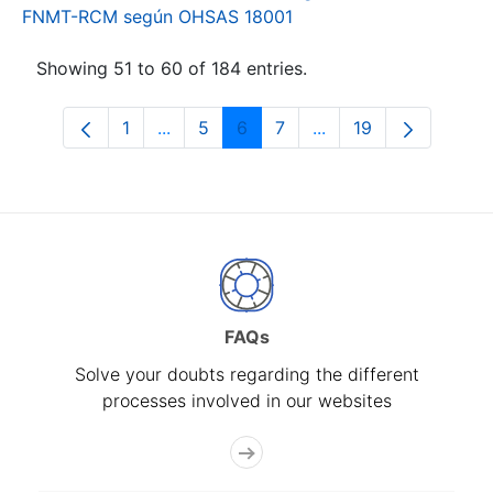
FNMT-RCM según OHSAS 18001
Showing 51 to 60 of 184 entries.
1
...
5
6
7
...
19
Page
Intermediate Pages Use TAB to navigat
Page
Page
Page
Intermediate Pages U
Page
FAQs
Solve your doubts regarding the different
processes involved in our websites