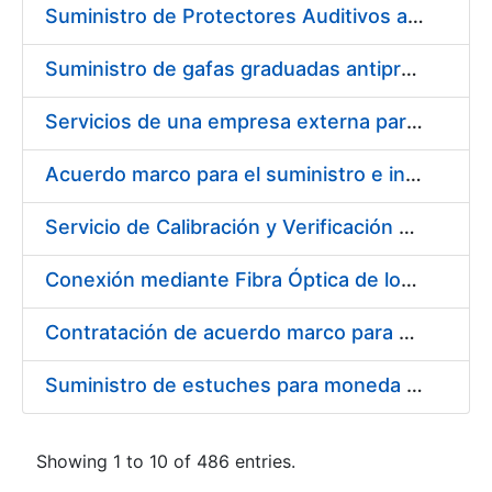
Suministro de Protectores Auditivos a medida para las personas trabajadoras de los Centros de Trabajo de Madrid y Burgos
Suministro de gafas graduadas antiproyecciones para los trabajadores de la FNMT-RCM en los centros de trabajo de Madrid y Burgos
Servicios de una empresa externa para el asesoramiento y resolución de los recursos de alzada que se presentan relacionados con procesos de selección para la FNMT-RCM
Acuerdo marco para el suministro e instalación de persianas, estores y otros complementos
Servicio de Calibración y Verificación Externa de los Equipos de Medición del Servicio de Prevención de la FNMT-RCM
Conexión mediante Fibra Óptica de los Centros de Proceso de Datos (CPDs) de las sedes de la FNMT-RCM de Burgos y Madrid
Contratación de acuerdo marco para el Suministro de Material de Electricidad para la Fábrica Nacional de Moneda y Timbre-Real Casa de la Moneda en su centro de trabajo de Burgos
Suministro de estuches para moneda de 30 €
Showing 1 to 10 of 486 entries.