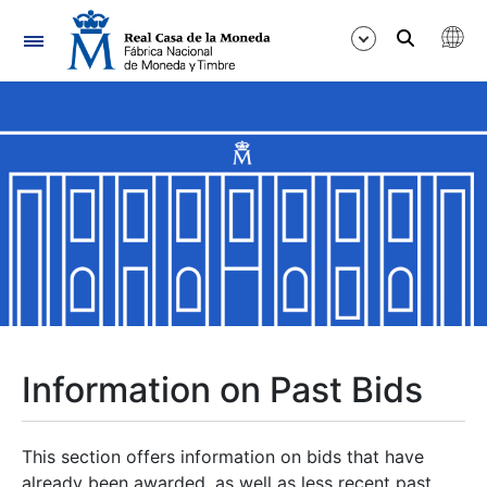
Navigation
Show/Hide
Show/Hide
Show/Hide
Show/Hide
Show/Hide
Information on Past Bids
Show/Hide
This section offers information on bids that have
already been awarded, as well as less recent past