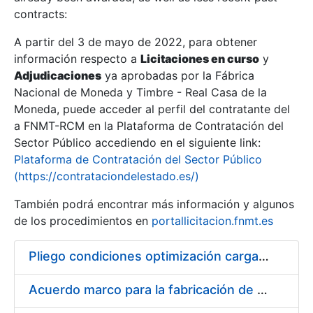
contracts:
Show/Hide
A partir del 3 de mayo de 2022, para obtener
información respecto a
Licitaciones en curso
y
Show/Hide
Adjudicaciones
ya aprobadas por la Fábrica
Show/Hide
Nacional de Moneda y Timbre - Real Casa de la
Moneda, puede acceder al perfil del contratante del
a FNMT-RCM en la Plataforma de Contratación del
Sector Público accediendo en el siguiente link:
Plataforma de Contratación del Sector Público
(https://contrataciondelestado.es/)
También podrá encontrar más información y algunos
de los procedimientos en
portallicitacion.fnmt.es
Pliego condiciones optimización cargas compras firmado
Show/Hide
Acuerdo marco para la fabricación de piezas