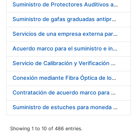
Suministro de Protectores Auditivos a medida para las personas trabajadoras de los Centros de Trabajo de Madrid y Burgos
Suministro de gafas graduadas antiproyecciones para los trabajadores de la FNMT-RCM en los centros de trabajo de Madrid y Burgos
Servicios de una empresa externa para el asesoramiento y resolución de los recursos de alzada que se presentan relacionados con procesos de selección para la FNMT-RCM
Acuerdo marco para el suministro e instalación de persianas, estores y otros complementos
Servicio de Calibración y Verificación Externa de los Equipos de Medición del Servicio de Prevención de la FNMT-RCM
Conexión mediante Fibra Óptica de los Centros de Proceso de Datos (CPDs) de las sedes de la FNMT-RCM de Burgos y Madrid
Contratación de acuerdo marco para el Suministro de Material de Electricidad para la Fábrica Nacional de Moneda y Timbre-Real Casa de la Moneda en su centro de trabajo de Burgos
Suministro de estuches para moneda de 30 €
Showing 1 to 10 of 486 entries.