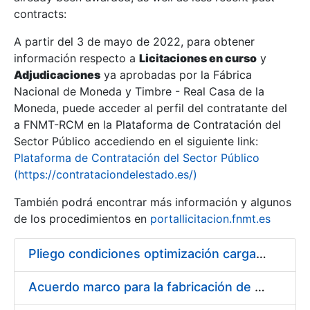
contracts:
Show/Hide
A partir del 3 de mayo de 2022, para obtener
información respecto a
Licitaciones en curso
y
Show/Hide
Adjudicaciones
ya aprobadas por la Fábrica
Show/Hide
Nacional de Moneda y Timbre - Real Casa de la
Moneda, puede acceder al perfil del contratante del
a FNMT-RCM en la Plataforma de Contratación del
Sector Público accediendo en el siguiente link:
Plataforma de Contratación del Sector Público
(https://contrataciondelestado.es/)
También podrá encontrar más información y algunos
de los procedimientos en
portallicitacion.fnmt.es
Pliego condiciones optimización cargas compras firmado
Show/Hide
Acuerdo marco para la fabricación de piezas