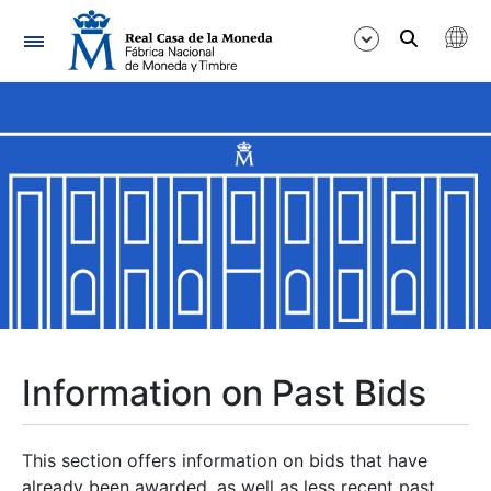
Navigation
Show/Hide
Show/Hide
Show/Hide
Show/Hide
Show/Hide
Information on Past Bids
Show/Hide
This section offers information on bids that have
already been awarded, as well as less recent past