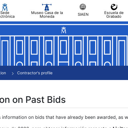
Sede
Museo Casa de la
Escuela de
SIAEN
ectrónica
Moneda
Grabado
tion
Contractor's profile
on on Past Bids
s information on bids that have already been awarded, as we