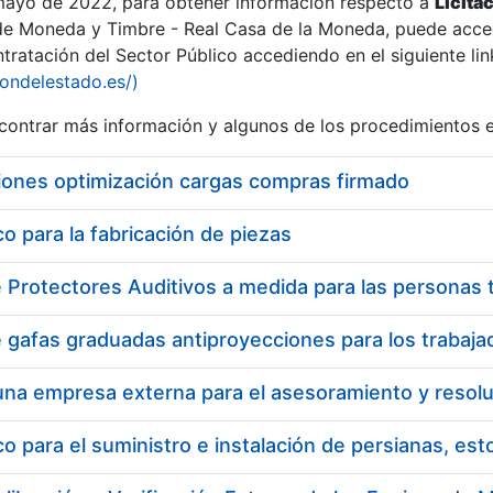
 mayo de 2022, para obtener información respecto a
Licita
de Moneda y Timbre - Real Casa de la Moneda, puede acced
ratación del Sector Público accediendo en el siguiente lin
iondelestado.es/)
ontrar más información y algunos de los procedimientos 
iones optimización cargas compras firmado
 para la fabricación de piezas
 para el suministro e instalación de persianas, es