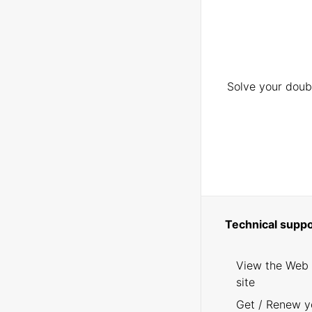
Solve your doubt
Technical suppo
View the Web
site
Get / Renew y