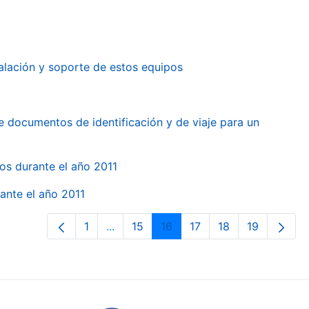
alación y soporte de estos equipos
e documentos de identificación y de viaje para un
gos durante el año 2011
ante el año 2011
1
...
15
16
17
18
19
Page
Intermediate Pages Use TAB to naviga
Page
Page
Page
Page
Page