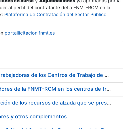
ciones en curso
y
Adjudicaciones
ya aprobadas por la
er al perfil del contratante del a FNMT-RCM en la
k:
Plataforma de Contratación del Sector Público
en
portallicitacion.fnmt.es
Suministro de Protectores Auditivos a medida para las personas trabajadoras de los Centros de Trabajo de Madrid y Burgos
Suministro de gafas graduadas antiproyecciones para los trabajadores de la FNMT-RCM en los centros de trabajo de Madrid y Burgos
Servicios de una empresa externa para el asesoramiento y resolución de los recursos de alzada que se presentan relacionados con procesos de selección para la FNMT-RCM
tores y otros complementos