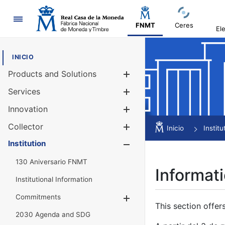
Navigation
FNMT
Ceres
El
INICIO
Products and Solutions
Show/Hide
Services
Show/Hide
Innovation
Show/Hide
Collector
Show/Hide
Inicio
Institu
Institution
Show/Hide
130 Aniversario FNMT
Informati
Institutional Information
Commitments
Show/Hide
This section offer
2030 Agenda and SDG