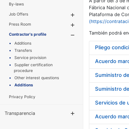
A partir del 3 de
By-laws
Fábrica Nacional 
Plataforma de Cont
Job Offers
Show/Hide
(https://contratac
Press Room
Show/Hide
También podrá enc
Contractor's profile
Show/Hide
Additions
Pliego condic
Transfers
Service provision
Acuerdo marco
Supplier certification
procedure
Other interest questions
Additions
Privacy Policy
Transparencia
Show/Hide
Acuerdo marco