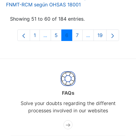
FNMT-RCM según OHSAS 18001
Showing 51 to 60 of 184 entries.
1
...
5
6
7
...
19
Page
Intermediate Pages Use TAB to navigat
Page
Page
Page
Intermediate Pages U
Page
FAQs
Solve your doubts regarding the different
processes involved in our websites