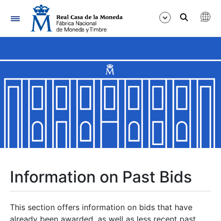
Navigation
Show/Hide
Show/Hide
Show/Hide
Show/Hide
Show/Hide
Information on Past Bids
Show/Hide
This section offers information on bids that have
already been awarded, as well as less recent past