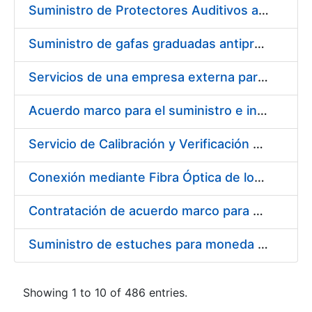
Suministro de Protectores Auditivos a medida para las personas trabajadoras de los Centros de Trabajo de Madrid y Burgos
Suministro de gafas graduadas antiproyecciones para los trabajadores de la FNMT-RCM en los centros de trabajo de Madrid y Burgos
Servicios de una empresa externa para el asesoramiento y resolución de los recursos de alzada que se presentan relacionados con procesos de selección para la FNMT-RCM
Acuerdo marco para el suministro e instalación de persianas, estores y otros complementos
Servicio de Calibración y Verificación Externa de los Equipos de Medición del Servicio de Prevención de la FNMT-RCM
Conexión mediante Fibra Óptica de los Centros de Proceso de Datos (CPDs) de las sedes de la FNMT-RCM de Burgos y Madrid
Contratación de acuerdo marco para el Suministro de Material de Electricidad para la Fábrica Nacional de Moneda y Timbre-Real Casa de la Moneda en su centro de trabajo de Burgos
Suministro de estuches para moneda de 30 €
Showing 1 to 10 of 486 entries.