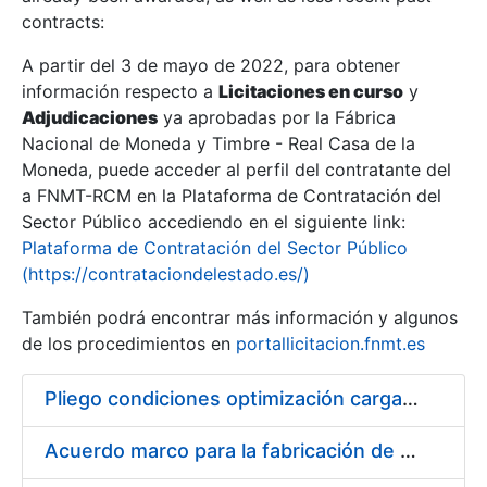
contracts:
Show/Hide
A partir del 3 de mayo de 2022, para obtener
información respecto a
Licitaciones en curso
y
Show/Hide
Adjudicaciones
ya aprobadas por la Fábrica
Show/Hide
Nacional de Moneda y Timbre - Real Casa de la
Moneda, puede acceder al perfil del contratante del
a FNMT-RCM en la Plataforma de Contratación del
Sector Público accediendo en el siguiente link:
Plataforma de Contratación del Sector Público
(https://contrataciondelestado.es/)
También podrá encontrar más información y algunos
de los procedimientos en
portallicitacion.fnmt.es
Pliego condiciones optimización cargas compras firmado
Show/Hide
Acuerdo marco para la fabricación de piezas