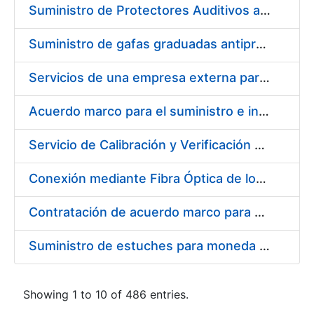
Suministro de Protectores Auditivos a medida para las personas trabajadoras de los Centros de Trabajo de Madrid y Burgos
Suministro de gafas graduadas antiproyecciones para los trabajadores de la FNMT-RCM en los centros de trabajo de Madrid y Burgos
Servicios de una empresa externa para el asesoramiento y resolución de los recursos de alzada que se presentan relacionados con procesos de selección para la FNMT-RCM
Acuerdo marco para el suministro e instalación de persianas, estores y otros complementos
Servicio de Calibración y Verificación Externa de los Equipos de Medición del Servicio de Prevención de la FNMT-RCM
Conexión mediante Fibra Óptica de los Centros de Proceso de Datos (CPDs) de las sedes de la FNMT-RCM de Burgos y Madrid
Contratación de acuerdo marco para el Suministro de Material de Electricidad para la Fábrica Nacional de Moneda y Timbre-Real Casa de la Moneda en su centro de trabajo de Burgos
Suministro de estuches para moneda de 30 €
Showing 1 to 10 of 486 entries.