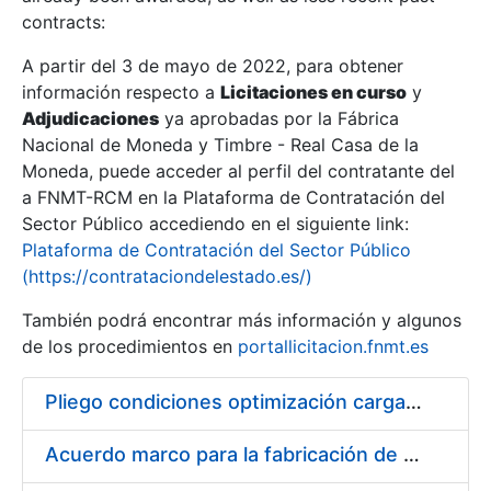
contracts:
Show/Hide
A partir del 3 de mayo de 2022, para obtener
información respecto a
Licitaciones en curso
y
Show/Hide
Adjudicaciones
ya aprobadas por la Fábrica
Show/Hide
Nacional de Moneda y Timbre - Real Casa de la
Moneda, puede acceder al perfil del contratante del
a FNMT-RCM en la Plataforma de Contratación del
Sector Público accediendo en el siguiente link:
Plataforma de Contratación del Sector Público
(https://contrataciondelestado.es/)
También podrá encontrar más información y algunos
de los procedimientos en
portallicitacion.fnmt.es
Pliego condiciones optimización cargas compras firmado
Show/Hide
Acuerdo marco para la fabricación de piezas