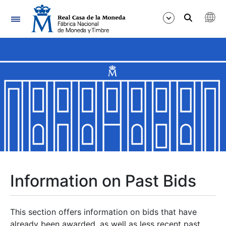
Navigation
Show/Hide
Show/Hide
Show/Hide
Show/Hide
Show/Hide
Information on Past Bids
Show/Hide
This section offers information on bids that have
already been awarded, as well as less recent past