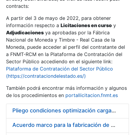
contracts:
Show/Hide
A partir del 3 de mayo de 2022, para obtener
información respecto a
Licitaciones en curso
y
Show/Hide
Adjudicaciones
ya aprobadas por la Fábrica
Show/Hide
Nacional de Moneda y Timbre - Real Casa de la
Moneda, puede acceder al perfil del contratante del
a FNMT-RCM en la Plataforma de Contratación del
Sector Público accediendo en el siguiente link:
Plataforma de Contratación del Sector Público
(https://contrataciondelestado.es/)
También podrá encontrar más información y algunos
de los procedimientos en
portallicitacion.fnmt.es
Pliego condiciones optimización cargas compras firmado
Show/Hide
Acuerdo marco para la fabricación de piezas