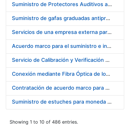
Suministro de Protectores Auditivos a medida para las personas trabajadoras de los Centros de Trabajo de Madrid y Burgos
Suministro de gafas graduadas antiproyecciones para los trabajadores de la FNMT-RCM en los centros de trabajo de Madrid y Burgos
Servicios de una empresa externa para el asesoramiento y resolución de los recursos de alzada que se presentan relacionados con procesos de selección para la FNMT-RCM
Acuerdo marco para el suministro e instalación de persianas, estores y otros complementos
Servicio de Calibración y Verificación Externa de los Equipos de Medición del Servicio de Prevención de la FNMT-RCM
Conexión mediante Fibra Óptica de los Centros de Proceso de Datos (CPDs) de las sedes de la FNMT-RCM de Burgos y Madrid
Contratación de acuerdo marco para el Suministro de Material de Electricidad para la Fábrica Nacional de Moneda y Timbre-Real Casa de la Moneda en su centro de trabajo de Burgos
Suministro de estuches para moneda de 30 €
Showing 1 to 10 of 486 entries.