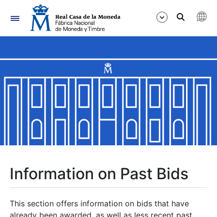
Navigation
Show/Hide
Show/Hide
Show/Hide
Show/Hide
Show/Hide
Information on Past Bids
Show/Hide
This section offers information on bids that have
already been awarded, as well as less recent past