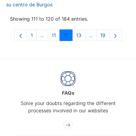
su centro de Burgos
Showing 111 to 120 of 184 entries.
1
...
11
12
13
...
19
Page
Intermediate Pages Use TAB to navigate.
Page
Page
Page
Intermediate Pages
Page
FAQs
Solve your doubts regarding the different
processes involved in our websites