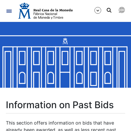
Navigation
Show/Hide
Show/Hide
Show/Hide
Show/Hide
Show/Hide
Information on Past Bids
Show/Hide
This section offers information on bids that have
already been awarded, as well as less recent past