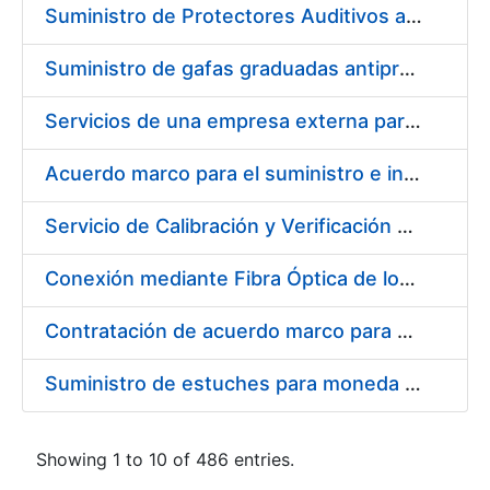
Suministro de Protectores Auditivos a medida para las personas trabajadoras de los Centros de Trabajo de Madrid y Burgos
Suministro de gafas graduadas antiproyecciones para los trabajadores de la FNMT-RCM en los centros de trabajo de Madrid y Burgos
Servicios de una empresa externa para el asesoramiento y resolución de los recursos de alzada que se presentan relacionados con procesos de selección para la FNMT-RCM
Acuerdo marco para el suministro e instalación de persianas, estores y otros complementos
Servicio de Calibración y Verificación Externa de los Equipos de Medición del Servicio de Prevención de la FNMT-RCM
Conexión mediante Fibra Óptica de los Centros de Proceso de Datos (CPDs) de las sedes de la FNMT-RCM de Burgos y Madrid
Contratación de acuerdo marco para el Suministro de Material de Electricidad para la Fábrica Nacional de Moneda y Timbre-Real Casa de la Moneda en su centro de trabajo de Burgos
Suministro de estuches para moneda de 30 €
Showing 1 to 10 of 486 entries.