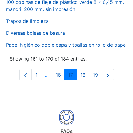
100 bobinas de fleje de plástico verde 8 x 0,45 mm.
mandril 200 mm. sin impresión
Trapos de limpieza
Diversas bolsas de basura
Papel higiénico doble capa y toallas en rollo de papel
Showing 161 to 170 of 184 entries.
1
...
16
17
18
19
Page
Intermediate Pages Use TAB to naviga
Page
Page
Page
Page
FAQs