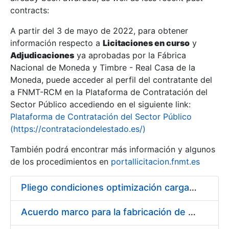
contracts:
Show/Hide
A partir del 3 de mayo de 2022, para obtener
información respecto a
Licitaciones en curso
y
Show/Hide
Adjudicaciones
ya aprobadas por la Fábrica
Show/Hide
Nacional de Moneda y Timbre - Real Casa de la
Moneda, puede acceder al perfil del contratante del
a FNMT-RCM en la Plataforma de Contratación del
Sector Público accediendo en el siguiente link:
Plataforma de Contratación del Sector Público
(https://contrataciondelestado.es/)
También podrá encontrar más información y algunos
de los procedimientos en
portallicitacion.fnmt.es
Pliego condiciones optimización cargas compras firmado
Show/Hide
Acuerdo marco para la fabricación de piezas