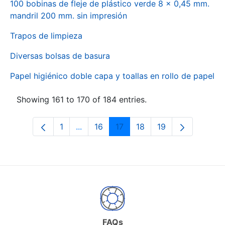
100 bobinas de fleje de plástico verde 8 x 0,45 mm.
mandril 200 mm. sin impresión
Trapos de limpieza
Diversas bolsas de basura
Papel higiénico doble capa y toallas en rollo de papel
Showing 161 to 170 of 184 entries.
1
...
16
17
18
19
Page
Intermediate Pages Use TAB to naviga
Page
Page
Page
Page
FAQs