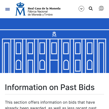
Navigation
Show/Hide
Show/Hide
Show/Hide
Show/Hide
Show/Hide
Information on Past Bids
Show/Hide
This section offers information on bids that have
already been awarded, as well as less recent past