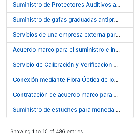
Suministro de Protectores Auditivos a medida para las personas trabajadoras de los Centros de Trabajo de Madrid y Burgos
Suministro de gafas graduadas antiproyecciones para los trabajadores de la FNMT-RCM en los centros de trabajo de Madrid y Burgos
Servicios de una empresa externa para el asesoramiento y resolución de los recursos de alzada que se presentan relacionados con procesos de selección para la FNMT-RCM
Acuerdo marco para el suministro e instalación de persianas, estores y otros complementos
Servicio de Calibración y Verificación Externa de los Equipos de Medición del Servicio de Prevención de la FNMT-RCM
Conexión mediante Fibra Óptica de los Centros de Proceso de Datos (CPDs) de las sedes de la FNMT-RCM de Burgos y Madrid
Contratación de acuerdo marco para el Suministro de Material de Electricidad para la Fábrica Nacional de Moneda y Timbre-Real Casa de la Moneda en su centro de trabajo de Burgos
Suministro de estuches para moneda de 30 €
Showing 1 to 10 of 486 entries.