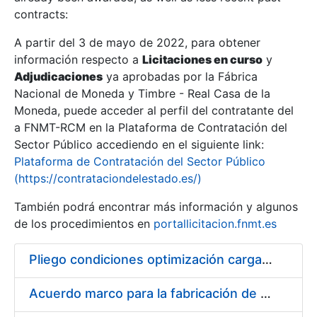
contracts:
Show/Hide
A partir del 3 de mayo de 2022, para obtener
información respecto a
Licitaciones en curso
y
Show/Hide
Adjudicaciones
ya aprobadas por la Fábrica
Show/Hide
Nacional de Moneda y Timbre - Real Casa de la
Moneda, puede acceder al perfil del contratante del
a FNMT-RCM en la Plataforma de Contratación del
Sector Público accediendo en el siguiente link:
Plataforma de Contratación del Sector Público
(https://contrataciondelestado.es/)
También podrá encontrar más información y algunos
de los procedimientos en
portallicitacion.fnmt.es
Pliego condiciones optimización cargas compras firmado
Show/Hide
Acuerdo marco para la fabricación de piezas