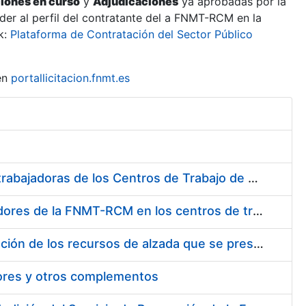
ciones en curso
y
Adjudicaciones
ya aprobadas por la
er al perfil del contratante del a FNMT-RCM en la
k:
Plataforma de Contratación del Sector Público
en
portallicitacion.fnmt.es
Suministro de Protectores Auditivos a medida para las personas trabajadoras de los Centros de Trabajo de Madrid y Burgos
Suministro de gafas graduadas antiproyecciones para los trabajadores de la FNMT-RCM en los centros de trabajo de Madrid y Burgos
Servicios de una empresa externa para el asesoramiento y resolución de los recursos de alzada que se presentan relacionados con procesos de selección para la FNMT-RCM
tores y otros complementos