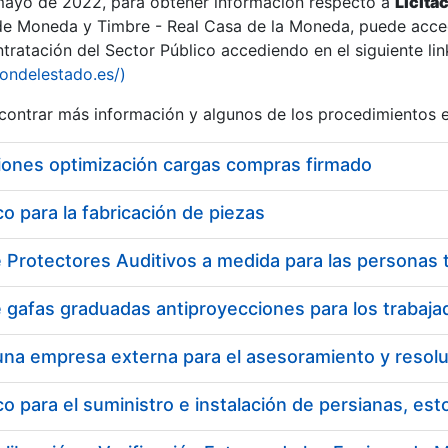
 mayo de 2022, para obtener información respecto a
Licita
de Moneda y Timbre - Real Casa de la Moneda, puede acced
ratación del Sector Público accediendo en el siguiente lin
iondelestado.es/)
ontrar más información y algunos de los procedimientos 
iones optimización cargas compras firmado
 para la fabricación de piezas
 para el suministro e instalación de persianas, es