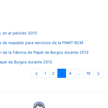
, en el período 2013
s de respaldo para servicios de la FNMT-RCM
n de la Fábrica de Papel de Burgos durante 2013
Papel de Burgos durante 2013
1
2
3
4
...
19
Page
Page
Page
Page
Intermediate Pa
Page