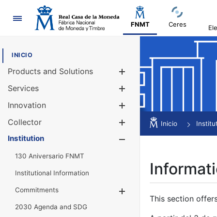
Navigation
FNMT
Ceres
El
INICIO
Products and Solutions
Show/Hide
Services
Show/Hide
Innovation
Show/Hide
Collector
Show/Hide
Inicio
Institu
Institution
Show/Hide
130 Aniversario FNMT
Informati
Institutional Information
Commitments
Show/Hide
This section offer
2030 Agenda and SDG