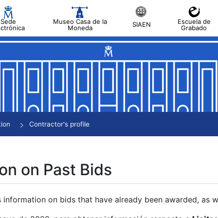
Sede
Museo Casa de la
Escuela de
SIAEN
ectrónica
Moneda
Grabado
tion
Contractor's profile
on on Past Bids
s information on bids that have already been awarded, as we