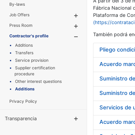
A partir del 3 de
By-laws
Fábrica Nacional 
Plataforma de Cont
Job Offers
Show/Hide
(https://contratac
Press Room
Show/Hide
También podrá enc
Contractor's profile
Show/Hide
Additions
Pliego condic
Transfers
Service provision
Acuerdo marco
Supplier certification
procedure
Other interest questions
Additions
Privacy Policy
Transparencia
Show/Hide
Acuerdo marco