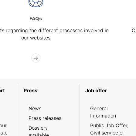
FAQs
s regarding the different processes involved in
C
our websites
rt
Press
Job offer
News
General
Information
Press releases
our
Public Job Offer,
Dossiers
cate
Civil service or
available