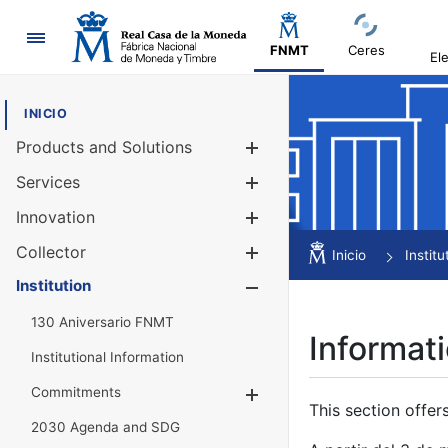
Navigation
FNMT
Ceres
El
INICIO
Products and Solutions
Show/Hide
Services
Show/Hide
Innovation
Show/Hide
Collector
Show/Hide
Inicio
Institu
Institution
Show/Hide
130 Aniversario FNMT
Informati
Institutional Information
Commitments
Show/Hide
This section offer
2030 Agenda and SDG