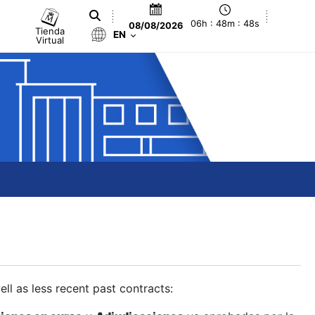
06h : 48m : 49s
08/08/2026
Tienda
EN
Virtual
ll as less recent past contracts: