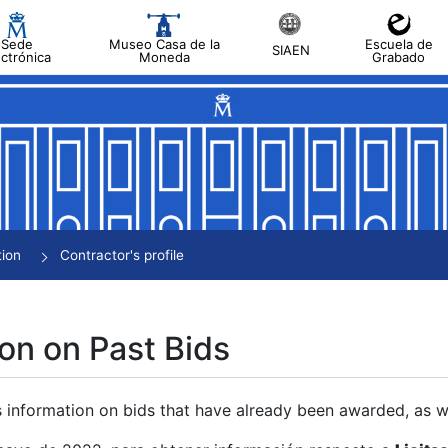
Sede
Museo Casa de la
Escuela de
SIAEN
ectrónica
Moneda
Grabado
tion
Contractor's profile
on on Past Bids
s information on bids that have already been awarded, as we