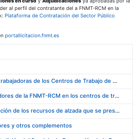
ciones en curso
y
Adjudicaciones
ya aprobadas por la
er al perfil del contratante del a FNMT-RCM en la
k:
Plataforma de Contratación del Sector Público
en
portallicitacion.fnmt.es
Suministro de Protectores Auditivos a medida para las personas trabajadoras de los Centros de Trabajo de Madrid y Burgos
Suministro de gafas graduadas antiproyecciones para los trabajadores de la FNMT-RCM en los centros de trabajo de Madrid y Burgos
Servicios de una empresa externa para el asesoramiento y resolución de los recursos de alzada que se presentan relacionados con procesos de selección para la FNMT-RCM
tores y otros complementos