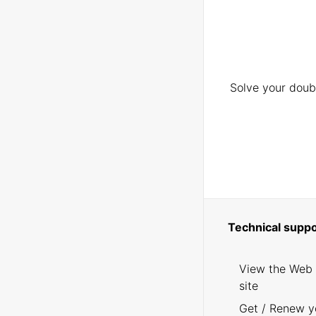
Solve your doubt
Technical suppo
View the Web
site
Get / Renew y