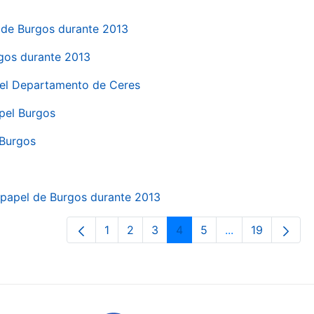
el de Burgos durante 2013
rgos durante 2013
 del Departamento de Ceres
apel Burgos
 Burgos
a papel de Burgos durante 2013
1
2
3
4
5
...
19
Page
Page
Page
Page
Page
Intermediate Pa
Page