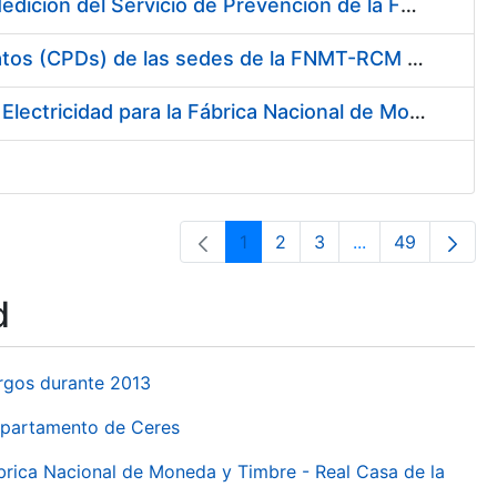
Servicio de Calibración y Verificación Externa de los Equipos de Medición del Servicio de Prevención de la FNMT-RCM
Conexión mediante Fibra Óptica de los Centros de Proceso de Datos (CPDs) de las sedes de la FNMT-RCM de Burgos y Madrid
Contratación de acuerdo marco para el Suministro de Material de Electricidad para la Fábrica Nacional de Moneda y Timbre-Real Casa de la Moneda en su centro de trabajo de Burgos
1
2
3
...
49
Page
Page
Page
Intermediate Pa
Page
d
urgos durante 2013
Departamento de Ceres
ábrica Nacional de Moneda y Timbre - Real Casa de la