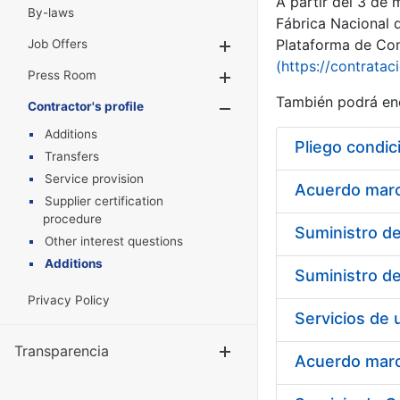
A partir del 3 de
By-laws
Fábrica Nacional 
Plataforma de Cont
Job Offers
Show/Hide
(https://contratac
Press Room
Show/Hide
También podrá enc
Contractor's profile
Show/Hide
Additions
Pliego condic
Transfers
Service provision
Acuerdo marco
Supplier certification
procedure
Other interest questions
Additions
Privacy Policy
Transparencia
Show/Hide
Acuerdo marco