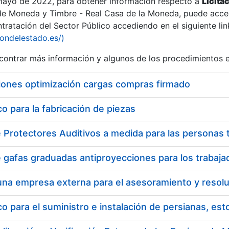
 mayo de 2022, para obtener información respecto a
Licita
de Moneda y Timbre - Real Casa de la Moneda, puede acced
ratación del Sector Público accediendo en el siguiente lin
iondelestado.es/)
ontrar más información y algunos de los procedimientos 
iones optimización cargas compras firmado
 para la fabricación de piezas
 para el suministro e instalación de persianas, es