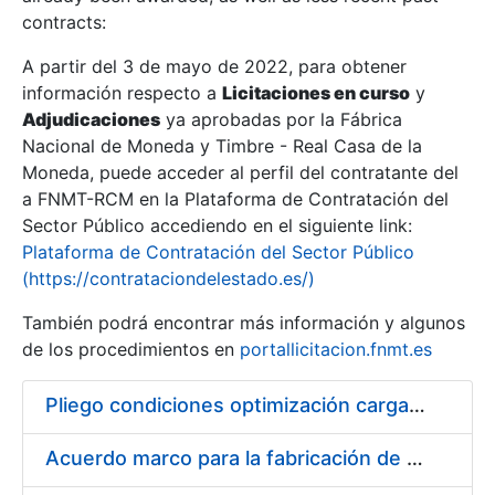
contracts:
Show/Hide
A partir del 3 de mayo de 2022, para obtener
información respecto a
Licitaciones en curso
y
Show/Hide
Adjudicaciones
ya aprobadas por la Fábrica
Show/Hide
Nacional de Moneda y Timbre - Real Casa de la
Moneda, puede acceder al perfil del contratante del
a FNMT-RCM en la Plataforma de Contratación del
Sector Público accediendo en el siguiente link:
Plataforma de Contratación del Sector Público
(https://contrataciondelestado.es/)
También podrá encontrar más información y algunos
de los procedimientos en
portallicitacion.fnmt.es
Pliego condiciones optimización cargas compras firmado
Show/Hide
Acuerdo marco para la fabricación de piezas