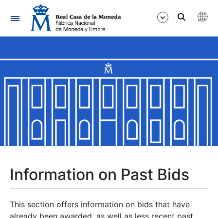
Navigation
Show/Hide
Show/Hide
Show/Hide
Show/Hide
Show/Hide
Information on Past Bids
Show/Hide
This section offers information on bids that have
already been awarded, as well as less recent past