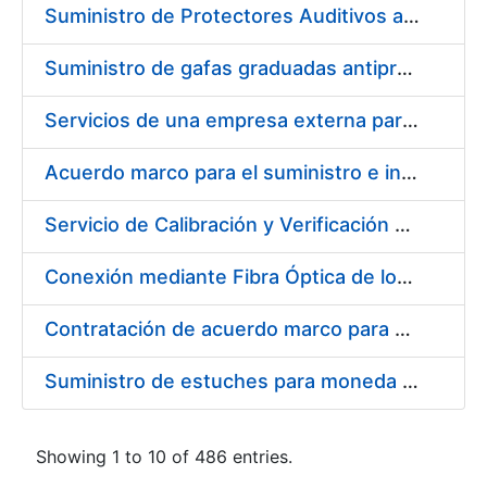
Suministro de Protectores Auditivos a medida para las personas trabajadoras de los Centros de Trabajo de Madrid y Burgos
Suministro de gafas graduadas antiproyecciones para los trabajadores de la FNMT-RCM en los centros de trabajo de Madrid y Burgos
Servicios de una empresa externa para el asesoramiento y resolución de los recursos de alzada que se presentan relacionados con procesos de selección para la FNMT-RCM
Acuerdo marco para el suministro e instalación de persianas, estores y otros complementos
Servicio de Calibración y Verificación Externa de los Equipos de Medición del Servicio de Prevención de la FNMT-RCM
Conexión mediante Fibra Óptica de los Centros de Proceso de Datos (CPDs) de las sedes de la FNMT-RCM de Burgos y Madrid
Contratación de acuerdo marco para el Suministro de Material de Electricidad para la Fábrica Nacional de Moneda y Timbre-Real Casa de la Moneda en su centro de trabajo de Burgos
Suministro de estuches para moneda de 30 €
Showing 1 to 10 of 486 entries.