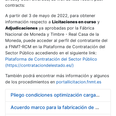
contracts:
Show/Hide
A partir del 3 de mayo de 2022, para obtener
información respecto a
Licitaciones en curso
y
Show/Hide
Adjudicaciones
ya aprobadas por la Fábrica
Show/Hide
Nacional de Moneda y Timbre - Real Casa de la
Moneda, puede acceder al perfil del contratante del
a FNMT-RCM en la Plataforma de Contratación del
Sector Público accediendo en el siguiente link:
Plataforma de Contratación del Sector Público
(https://contrataciondelestado.es/)
También podrá encontrar más información y algunos
de los procedimientos en
portallicitacion.fnmt.es
Pliego condiciones optimización cargas compras firmado
Show/Hide
Acuerdo marco para la fabricación de piezas