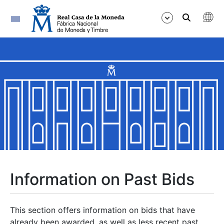
Navigation
Show/Hide
Show/Hide
Show/Hide
Show/Hide
Show/Hide
Information on Past Bids
Show/Hide
This section offers information on bids that have
already been awarded, as well as less recent past