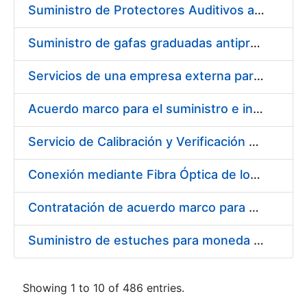
Suministro de Protectores Auditivos a medida para las personas trabajadoras de los Centros de Trabajo de Madrid y Burgos
Suministro de gafas graduadas antiproyecciones para los trabajadores de la FNMT-RCM en los centros de trabajo de Madrid y Burgos
Servicios de una empresa externa para el asesoramiento y resolución de los recursos de alzada que se presentan relacionados con procesos de selección para la FNMT-RCM
Acuerdo marco para el suministro e instalación de persianas, estores y otros complementos
Servicio de Calibración y Verificación Externa de los Equipos de Medición del Servicio de Prevención de la FNMT-RCM
Conexión mediante Fibra Óptica de los Centros de Proceso de Datos (CPDs) de las sedes de la FNMT-RCM de Burgos y Madrid
Contratación de acuerdo marco para el Suministro de Material de Electricidad para la Fábrica Nacional de Moneda y Timbre-Real Casa de la Moneda en su centro de trabajo de Burgos
Suministro de estuches para moneda de 30 €
Showing 1 to 10 of 486 entries.