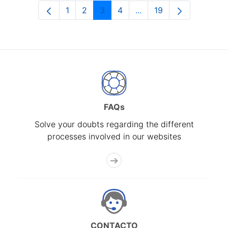
1
2
3
4
...
19
Page
Page
Page
Page
Intermediate Pages Use
Page
FAQs
Solve your doubts regarding the different
processes involved in our websites
CONTACTO