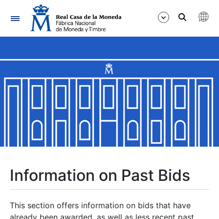
Navigation
Show/Hide
Show/Hide
Show/Hide
Show/Hide
Show/Hide
Information on Past Bids
Show/Hide
This section offers information on bids that have
already been awarded, as well as less recent past