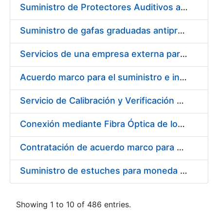
Suministro de Protectores Auditivos a medida para las personas trabajadoras de los Centros de Trabajo de Madrid y Burgos
Suministro de gafas graduadas antiproyecciones para los trabajadores de la FNMT-RCM en los centros de trabajo de Madrid y Burgos
Servicios de una empresa externa para el asesoramiento y resolución de los recursos de alzada que se presentan relacionados con procesos de selección para la FNMT-RCM
Acuerdo marco para el suministro e instalación de persianas, estores y otros complementos
Servicio de Calibración y Verificación Externa de los Equipos de Medición del Servicio de Prevención de la FNMT-RCM
Conexión mediante Fibra Óptica de los Centros de Proceso de Datos (CPDs) de las sedes de la FNMT-RCM de Burgos y Madrid
Contratación de acuerdo marco para el Suministro de Material de Electricidad para la Fábrica Nacional de Moneda y Timbre-Real Casa de la Moneda en su centro de trabajo de Burgos
Suministro de estuches para moneda de 30 €
Showing 1 to 10 of 486 entries.