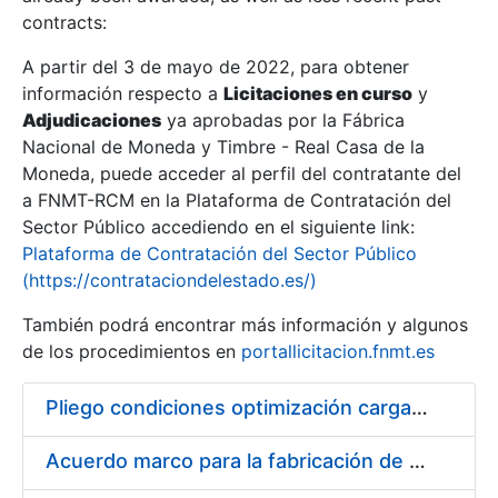
contracts:
Show/Hide
A partir del 3 de mayo de 2022, para obtener
información respecto a
Licitaciones en curso
y
Show/Hide
Adjudicaciones
ya aprobadas por la Fábrica
Show/Hide
Nacional de Moneda y Timbre - Real Casa de la
Moneda, puede acceder al perfil del contratante del
a FNMT-RCM en la Plataforma de Contratación del
Sector Público accediendo en el siguiente link:
Plataforma de Contratación del Sector Público
(https://contrataciondelestado.es/)
También podrá encontrar más información y algunos
de los procedimientos en
portallicitacion.fnmt.es
Pliego condiciones optimización cargas compras firmado
Show/Hide
Acuerdo marco para la fabricación de piezas