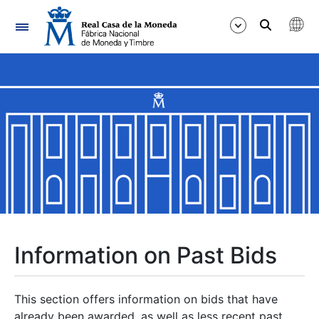
Navigation
Show/Hide
Show/Hide
Show/Hide
Show/Hide
Show/Hide
Information on Past Bids
Show/Hide
This section offers information on bids that have
already been awarded, as well as less recent past