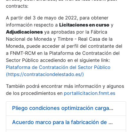
contracts:
Show/Hide
A partir del 3 de mayo de 2022, para obtener
información respecto a
Licitaciones en curso
y
Show/Hide
Adjudicaciones
ya aprobadas por la Fábrica
Show/Hide
Nacional de Moneda y Timbre - Real Casa de la
Moneda, puede acceder al perfil del contratante del
a FNMT-RCM en la Plataforma de Contratación del
Sector Público accediendo en el siguiente link:
Plataforma de Contratación del Sector Público
(https://contrataciondelestado.es/)
También podrá encontrar más información y algunos
de los procedimientos en
portallicitacion.fnmt.es
Pliego condiciones optimización cargas compras firmado
Show/Hide
Acuerdo marco para la fabricación de piezas