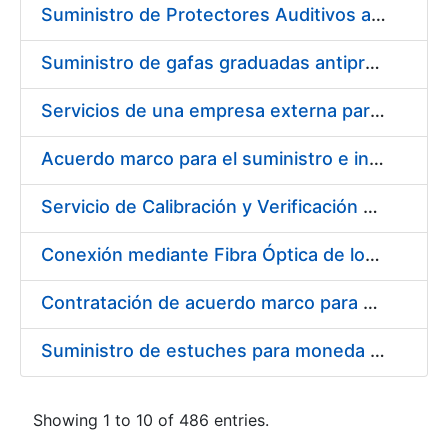
Suministro de Protectores Auditivos a medida para las personas trabajadoras de los Centros de Trabajo de Madrid y Burgos
Suministro de gafas graduadas antiproyecciones para los trabajadores de la FNMT-RCM en los centros de trabajo de Madrid y Burgos
Servicios de una empresa externa para el asesoramiento y resolución de los recursos de alzada que se presentan relacionados con procesos de selección para la FNMT-RCM
Acuerdo marco para el suministro e instalación de persianas, estores y otros complementos
Servicio de Calibración y Verificación Externa de los Equipos de Medición del Servicio de Prevención de la FNMT-RCM
Conexión mediante Fibra Óptica de los Centros de Proceso de Datos (CPDs) de las sedes de la FNMT-RCM de Burgos y Madrid
Contratación de acuerdo marco para el Suministro de Material de Electricidad para la Fábrica Nacional de Moneda y Timbre-Real Casa de la Moneda en su centro de trabajo de Burgos
Suministro de estuches para moneda de 30 €
Showing 1 to 10 of 486 entries.