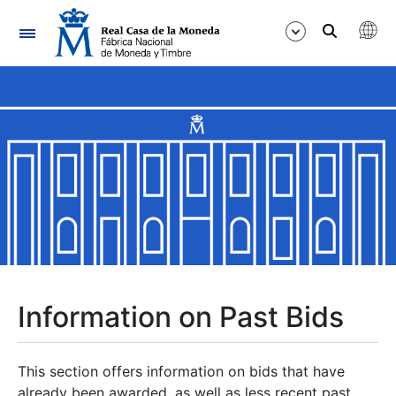
Navigation
Show/Hide
Show/Hide
Show/Hide
Show/Hide
Show/Hide
Information on Past Bids
Show/Hide
This section offers information on bids that have
already been awarded, as well as less recent past