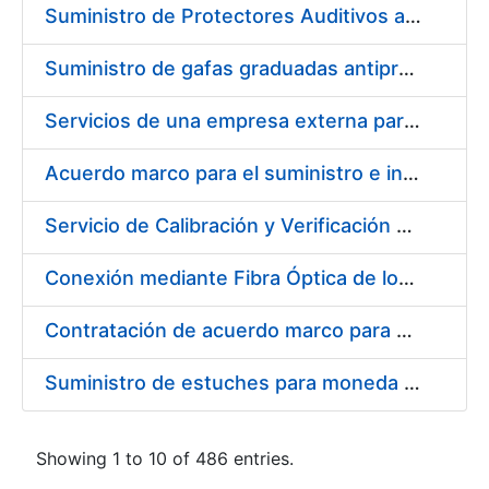
Suministro de Protectores Auditivos a medida para las personas trabajadoras de los Centros de Trabajo de Madrid y Burgos
Suministro de gafas graduadas antiproyecciones para los trabajadores de la FNMT-RCM en los centros de trabajo de Madrid y Burgos
Servicios de una empresa externa para el asesoramiento y resolución de los recursos de alzada que se presentan relacionados con procesos de selección para la FNMT-RCM
Acuerdo marco para el suministro e instalación de persianas, estores y otros complementos
Servicio de Calibración y Verificación Externa de los Equipos de Medición del Servicio de Prevención de la FNMT-RCM
Conexión mediante Fibra Óptica de los Centros de Proceso de Datos (CPDs) de las sedes de la FNMT-RCM de Burgos y Madrid
Contratación de acuerdo marco para el Suministro de Material de Electricidad para la Fábrica Nacional de Moneda y Timbre-Real Casa de la Moneda en su centro de trabajo de Burgos
Suministro de estuches para moneda de 30 €
Showing 1 to 10 of 486 entries.