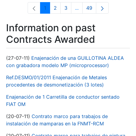
1
2
3
...
49
Page
Page
Page
Intermediate Pages Use T
Page
Information on past
Contracts Awarded
(27-07-11)
Enajenación de una GUILLOTINA ALDEA
con grabadora modelo MP (microprocessor)
Ref.DESMO/01/2011 Enajenación de Metales
procedentes de desmonetización (3 lotes)
Enajenación de 1 Carretilla de conductor sentado
FIAT OM
(20-07-11)
Contrato marco para trabajos de
instalación de mamparas en la FNMT-RCM
(20-07-11)
Contrato marco para trabajos de pintura