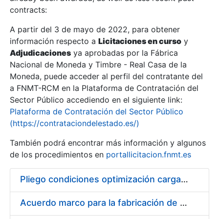
contracts:
Show/Hide
A partir del 3 de mayo de 2022, para obtener
información respecto a
Licitaciones en curso
y
Show/Hide
Adjudicaciones
ya aprobadas por la Fábrica
Show/Hide
Nacional de Moneda y Timbre - Real Casa de la
Moneda, puede acceder al perfil del contratante del
a FNMT-RCM en la Plataforma de Contratación del
Sector Público accediendo en el siguiente link:
Plataforma de Contratación del Sector Público
(https://contrataciondelestado.es/)
También podrá encontrar más información y algunos
de los procedimientos en
portallicitacion.fnmt.es
Pliego condiciones optimización cargas compras firmado
Show/Hide
Acuerdo marco para la fabricación de piezas