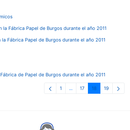
ímicos
en la Fábrica Papel de Burgos durante el año 2011
en la Fábrica Papel de Burgos durante el año 2011
la Fábrica de Papel de Burgos durante el año 2011
1
...
17
18
19
Page
Intermediate Pages Use TA
Page
Page
Page