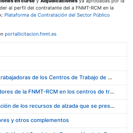
ciones en curso
y
Adjudicaciones
ya aprobadas por la
er al perfil del contratante del a FNMT-RCM en la
k:
Plataforma de Contratación del Sector Público
en
portallicitacion.fnmt.es
Suministro de Protectores Auditivos a medida para las personas trabajadoras de los Centros de Trabajo de Madrid y Burgos
Suministro de gafas graduadas antiproyecciones para los trabajadores de la FNMT-RCM en los centros de trabajo de Madrid y Burgos
Servicios de una empresa externa para el asesoramiento y resolución de los recursos de alzada que se presentan relacionados con procesos de selección para la FNMT-RCM
tores y otros complementos