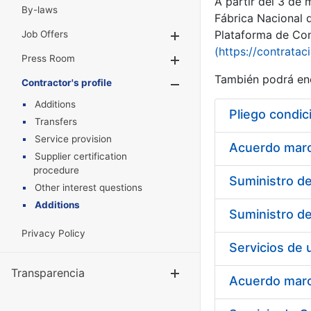
A partir del 3 de
By-laws
Fábrica Nacional 
Plataforma de Cont
Job Offers
Show/Hide
(https://contratac
Press Room
Show/Hide
También podrá enc
Contractor's profile
Show/Hide
Additions
Pliego condic
Transfers
Service provision
Acuerdo marco
Supplier certification
procedure
Other interest questions
Additions
Privacy Policy
Transparencia
Show/Hide
Acuerdo marco