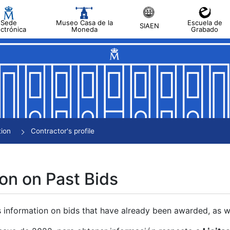
Sede
Museo Casa de la
Escuela de
SIAEN
ectrónica
Moneda
Grabado
tion
Contractor's profile
on on Past Bids
s information on bids that have already been awarded, as we