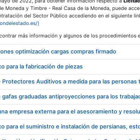
 mayo de 2022, para obtener información respecto a
Licita
de Moneda y Timbre - Real Casa de la Moneda, puede acced
ratación del Sector Público accediendo en el siguiente lin
iondelestado.es/)
ontrar más información y algunos de los procedimientos 
iones optimización cargas compras firmado
 para la fabricación de piezas
 para el suministro e instalación de persianas, es