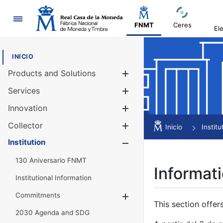
Navigation
FNMT
Ceres
El
INICIO
Products and Solutions
Show/Hide
Services
Show/Hide
Innovation
Show/Hide
Collector
Show/Hide
Inicio
Institu
Institution
Show/Hide
130 Aniversario FNMT
Informati
Institutional Information
Commitments
Show/Hide
This section offer
2030 Agenda and SDG