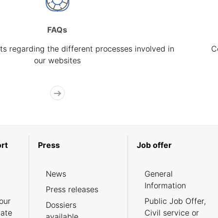
FAQs
s regarding the different processes involved in
C
our websites
rt
Press
Job offer
News
General
Information
Press releases
our
Public Job Offer,
Dossiers
cate
Civil service or
available