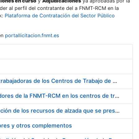
ciones en curso
y
Adjudicaciones
ya aprobadas por la
er al perfil del contratante del a FNMT-RCM en la
k:
Plataforma de Contratación del Sector Público
en
portallicitacion.fnmt.es
Suministro de Protectores Auditivos a medida para las personas trabajadoras de los Centros de Trabajo de Madrid y Burgos
Suministro de gafas graduadas antiproyecciones para los trabajadores de la FNMT-RCM en los centros de trabajo de Madrid y Burgos
Servicios de una empresa externa para el asesoramiento y resolución de los recursos de alzada que se presentan relacionados con procesos de selección para la FNMT-RCM
tores y otros complementos