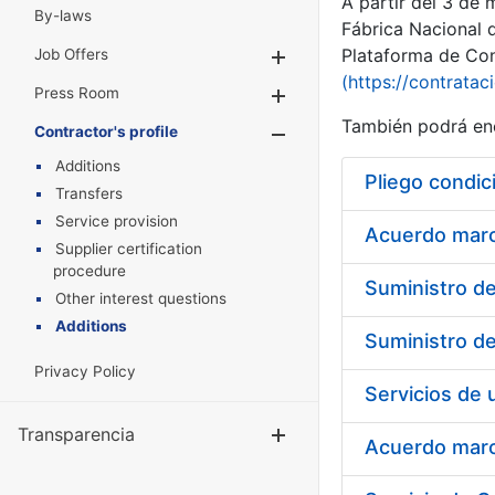
A partir del 3 de
By-laws
Fábrica Nacional 
Plataforma de Cont
Job Offers
Show/Hide
(https://contratac
Press Room
Show/Hide
También podrá enc
Contractor's profile
Show/Hide
Additions
Pliego condic
Transfers
Service provision
Acuerdo marco
Supplier certification
procedure
Other interest questions
Additions
Privacy Policy
Transparencia
Show/Hide
Acuerdo marco