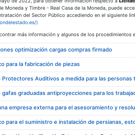
 mayo de 2022, para obtener información respecto a
Licita
de Moneda y Timbre - Real Casa de la Moneda, puede acced
ratación del Sector Público accediendo en el siguiente lin
iondelestado.es/)
ontrar más información y algunos de los procedimientos 
iones optimización cargas compras firmado
 para la fabricación de piezas
 para el suministro e instalación de persianas, es