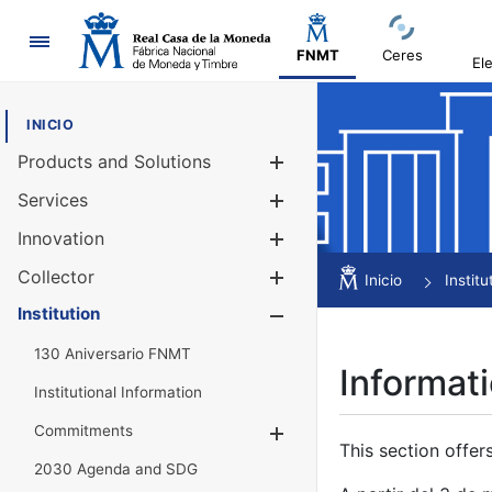
Navigation
FNMT
Ceres
El
INICIO
Products and Solutions
Show/Hide
Services
Show/Hide
Innovation
Show/Hide
Collector
Show/Hide
Inicio
Institu
Institution
Show/Hide
130 Aniversario FNMT
Informati
Institutional Information
Commitments
Show/Hide
This section offer
2030 Agenda and SDG