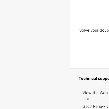
Solve your doubt
Technical suppo
View the Web
site
Get / Renew y