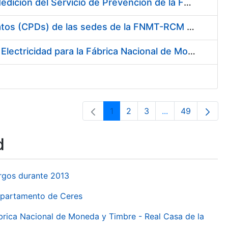
Servicio de Calibración y Verificación Externa de los Equipos de Medición del Servicio de Prevención de la FNMT-RCM
Conexión mediante Fibra Óptica de los Centros de Proceso de Datos (CPDs) de las sedes de la FNMT-RCM de Burgos y Madrid
Contratación de acuerdo marco para el Suministro de Material de Electricidad para la Fábrica Nacional de Moneda y Timbre-Real Casa de la Moneda en su centro de trabajo de Burgos
1
2
3
...
49
Page
Page
Page
Intermediate Pa
Page
d
urgos durante 2013
Departamento de Ceres
ábrica Nacional de Moneda y Timbre - Real Casa de la