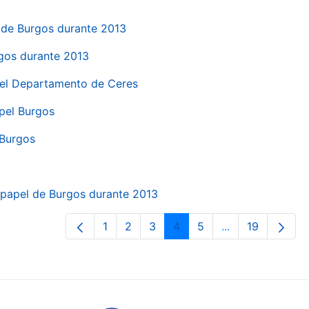
el de Burgos durante 2013
rgos durante 2013
 del Departamento de Ceres
apel Burgos
 Burgos
a papel de Burgos durante 2013
1
2
3
4
5
...
19
Page
Page
Page
Page
Page
Intermediate Pa
Page