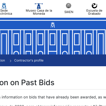
Sede
Museo Casa de la
Escuela de
SIAEN
ectrónica
Moneda
Grabado
tion
Contractor's profile
on on Past Bids
s information on bids that have already been awarded, as we