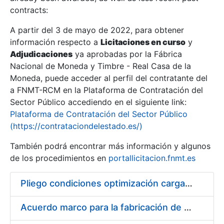
contracts:
Show/Hide
A partir del 3 de mayo de 2022, para obtener
información respecto a
Licitaciones en curso
y
Show/Hide
Adjudicaciones
ya aprobadas por la Fábrica
Show/Hide
Nacional de Moneda y Timbre - Real Casa de la
Moneda, puede acceder al perfil del contratante del
a FNMT-RCM en la Plataforma de Contratación del
Sector Público accediendo en el siguiente link:
Plataforma de Contratación del Sector Público
(https://contrataciondelestado.es/)
También podrá encontrar más información y algunos
de los procedimientos en
portallicitacion.fnmt.es
Pliego condiciones optimización cargas compras firmado
Show/Hide
Acuerdo marco para la fabricación de piezas