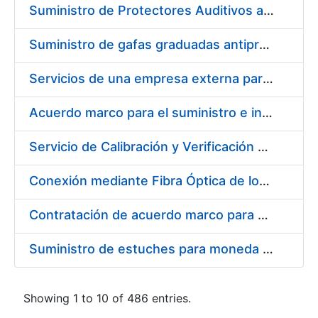
Suministro de Protectores Auditivos a medida para las personas trabajadoras de los Centros de Trabajo de Madrid y Burgos
Suministro de gafas graduadas antiproyecciones para los trabajadores de la FNMT-RCM en los centros de trabajo de Madrid y Burgos
Servicios de una empresa externa para el asesoramiento y resolución de los recursos de alzada que se presentan relacionados con procesos de selección para la FNMT-RCM
Acuerdo marco para el suministro e instalación de persianas, estores y otros complementos
Servicio de Calibración y Verificación Externa de los Equipos de Medición del Servicio de Prevención de la FNMT-RCM
Conexión mediante Fibra Óptica de los Centros de Proceso de Datos (CPDs) de las sedes de la FNMT-RCM de Burgos y Madrid
Contratación de acuerdo marco para el Suministro de Material de Electricidad para la Fábrica Nacional de Moneda y Timbre-Real Casa de la Moneda en su centro de trabajo de Burgos
Suministro de estuches para moneda de 30 €
Showing 1 to 10 of 486 entries.