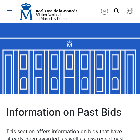
Navigation
Show/Hide
Show/Hide
Show/Hide
Show/Hide
Show/Hide
Information on Past Bids
Show/Hide
This section offers information on bids that have
already been awarded, as well as less recent past