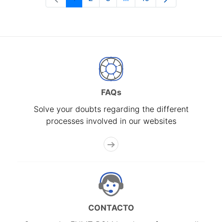
Page
Page
Page
Intermediate Pages Use T
Page
FAQs
Solve your doubts regarding the different
processes involved in our websites
CONTACTO