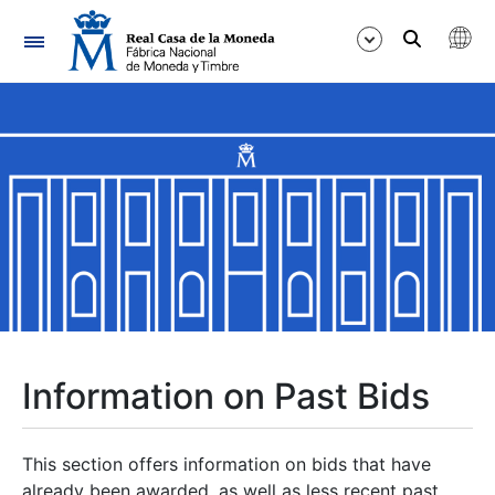
Navigation
Show/Hide
Show/Hide
Show/Hide
Show/Hide
Show/Hide
Information on Past Bids
Show/Hide
This section offers information on bids that have
already been awarded, as well as less recent past