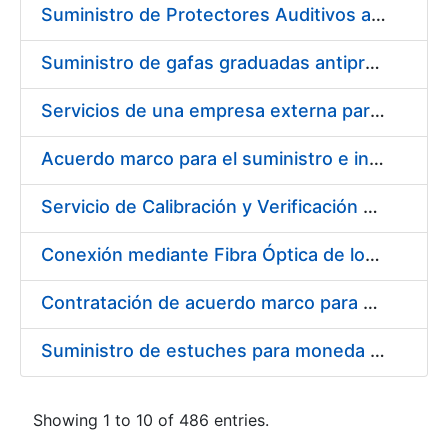
Suministro de Protectores Auditivos a medida para las personas trabajadoras de los Centros de Trabajo de Madrid y Burgos
Suministro de gafas graduadas antiproyecciones para los trabajadores de la FNMT-RCM en los centros de trabajo de Madrid y Burgos
Servicios de una empresa externa para el asesoramiento y resolución de los recursos de alzada que se presentan relacionados con procesos de selección para la FNMT-RCM
Acuerdo marco para el suministro e instalación de persianas, estores y otros complementos
Servicio de Calibración y Verificación Externa de los Equipos de Medición del Servicio de Prevención de la FNMT-RCM
Conexión mediante Fibra Óptica de los Centros de Proceso de Datos (CPDs) de las sedes de la FNMT-RCM de Burgos y Madrid
Contratación de acuerdo marco para el Suministro de Material de Electricidad para la Fábrica Nacional de Moneda y Timbre-Real Casa de la Moneda en su centro de trabajo de Burgos
Suministro de estuches para moneda de 30 €
Showing 1 to 10 of 486 entries.