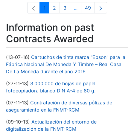
1
2
3
...
49
Page
Page
Page
Intermediate Pages Use T
Page
Information on past
Contracts Awarded
(13-07-16)
Cartuchos de tinta marca "Epson" para la
Fábrica Nacional De Moneda Y Timbre – Real Casa
De La Moneda durante el año 2016
(27-11-13)
3.000.000 de hojas de papel
fotocopiadora blanco DIN A-4 de 80 g.
(07-11-13)
Contratación de diversas pólizas de
aseguramiento en la FNMT-RCM
(09-10-13)
Actualización del entorno de
digitalización de la FNMT-RCM