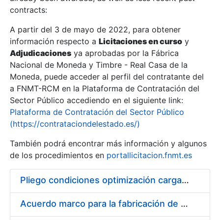
contracts:
Show/Hide
A partir del 3 de mayo de 2022, para obtener
información respecto a
Licitaciones en curso
y
Show/Hide
Adjudicaciones
ya aprobadas por la Fábrica
Show/Hide
Nacional de Moneda y Timbre - Real Casa de la
Moneda, puede acceder al perfil del contratante del
a FNMT-RCM en la Plataforma de Contratación del
Sector Público accediendo en el siguiente link:
Plataforma de Contratación del Sector Público
(https://contrataciondelestado.es/)
También podrá encontrar más información y algunos
de los procedimientos en
portallicitacion.fnmt.es
Pliego condiciones optimización cargas compras firmado
Show/Hide
Acuerdo marco para la fabricación de piezas