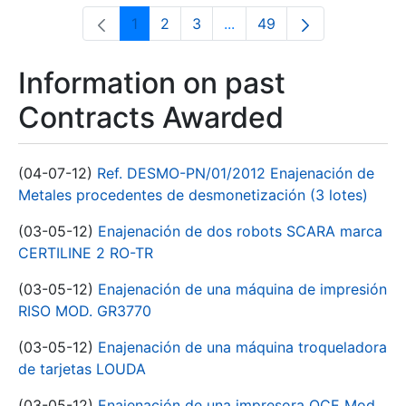
1
2
3
...
49
Page
Page
Page
Intermediate Pages Use T
Page
Information on past
Contracts Awarded
(04-07-12)
Ref. DESMO-PN/01/2012 Enajenación de
Metales procedentes de desmonetización (3 lotes)
(03-05-12)
Enajenación de dos robots SCARA marca
CERTILINE 2 RO-TR
(03-05-12)
Enajenación de una máquina de impresión
RISO MOD. GR3770
(03-05-12)
Enajenación de una máquina troqueladora
de tarjetas LOUDA
(03-05-12)
Enajenación de una impresora OCE Mod.