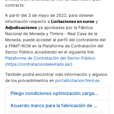
contracts:
Show/Hide
A partir del 3 de mayo de 2022, para obtener
información respecto a
Licitaciones en curso
y
Show/Hide
Adjudicaciones
ya aprobadas por la Fábrica
Show/Hide
Nacional de Moneda y Timbre - Real Casa de la
Moneda, puede acceder al perfil del contratante del
a FNMT-RCM en la Plataforma de Contratación del
Sector Público accediendo en el siguiente link:
Plataforma de Contratación del Sector Público
(https://contrataciondelestado.es/)
También podrá encontrar más información y algunos
de los procedimientos en
portallicitacion.fnmt.es
Pliego condiciones optimización cargas compras firmado
Show/Hide
Acuerdo marco para la fabricación de piezas