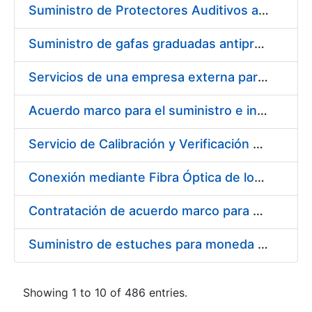
Suministro de Protectores Auditivos a medida para las personas trabajadoras de los Centros de Trabajo de Madrid y Burgos
Suministro de gafas graduadas antiproyecciones para los trabajadores de la FNMT-RCM en los centros de trabajo de Madrid y Burgos
Servicios de una empresa externa para el asesoramiento y resolución de los recursos de alzada que se presentan relacionados con procesos de selección para la FNMT-RCM
Acuerdo marco para el suministro e instalación de persianas, estores y otros complementos
Servicio de Calibración y Verificación Externa de los Equipos de Medición del Servicio de Prevención de la FNMT-RCM
Conexión mediante Fibra Óptica de los Centros de Proceso de Datos (CPDs) de las sedes de la FNMT-RCM de Burgos y Madrid
Contratación de acuerdo marco para el Suministro de Material de Electricidad para la Fábrica Nacional de Moneda y Timbre-Real Casa de la Moneda en su centro de trabajo de Burgos
Suministro de estuches para moneda de 30 €
Showing 1 to 10 of 486 entries.