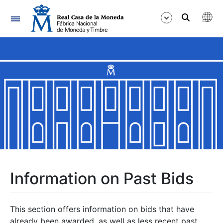
Navigation
Show/Hide
Show/Hide
Show/Hide
Show/Hide
Show/Hide
Information on Past Bids
Show/Hide
This section offers information on bids that have
already been awarded, as well as less recent past