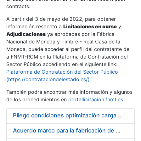
contracts:
Show/Hide
A partir del 3 de mayo de 2022, para obtener
información respecto a
Licitaciones en curso
y
Show/Hide
Adjudicaciones
ya aprobadas por la Fábrica
Show/Hide
Nacional de Moneda y Timbre - Real Casa de la
Moneda, puede acceder al perfil del contratante del
a FNMT-RCM en la Plataforma de Contratación del
Sector Público accediendo en el siguiente link:
Plataforma de Contratación del Sector Público
(https://contrataciondelestado.es/)
También podrá encontrar más información y algunos
de los procedimientos en
portallicitacion.fnmt.es
Pliego condiciones optimización cargas compras firmado
Show/Hide
Acuerdo marco para la fabricación de piezas