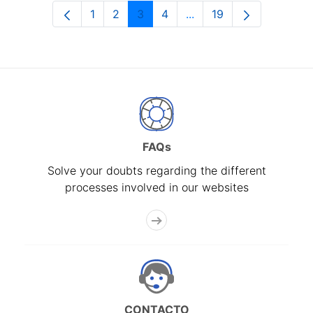
1
2
3
4
...
19
Page
Page
Page
Page
Intermediate Pages Use
Page
FAQs
Solve your doubts regarding the different
processes involved in our websites
CONTACTO