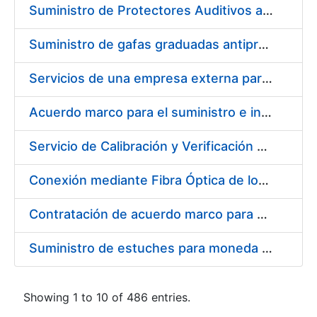
Suministro de Protectores Auditivos a medida para las personas trabajadoras de los Centros de Trabajo de Madrid y Burgos
Suministro de gafas graduadas antiproyecciones para los trabajadores de la FNMT-RCM en los centros de trabajo de Madrid y Burgos
Servicios de una empresa externa para el asesoramiento y resolución de los recursos de alzada que se presentan relacionados con procesos de selección para la FNMT-RCM
Acuerdo marco para el suministro e instalación de persianas, estores y otros complementos
Servicio de Calibración y Verificación Externa de los Equipos de Medición del Servicio de Prevención de la FNMT-RCM
Conexión mediante Fibra Óptica de los Centros de Proceso de Datos (CPDs) de las sedes de la FNMT-RCM de Burgos y Madrid
Contratación de acuerdo marco para el Suministro de Material de Electricidad para la Fábrica Nacional de Moneda y Timbre-Real Casa de la Moneda en su centro de trabajo de Burgos
Suministro de estuches para moneda de 30 €
Showing 1 to 10 of 486 entries.