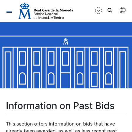
Navigation
Show/Hide
Show/Hide
Show/Hide
Show/Hide
Show/Hide
Information on Past Bids
Show/Hide
This section offers information on bids that have
already been awarded, as well as less recent past