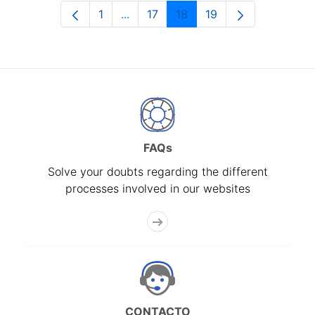
1
...
17
18
19
Page
Intermediate Pages Use TAB to navi
Page
Page
Page
FAQs
Solve your doubts regarding the different
processes involved in our websites
CONTACTO