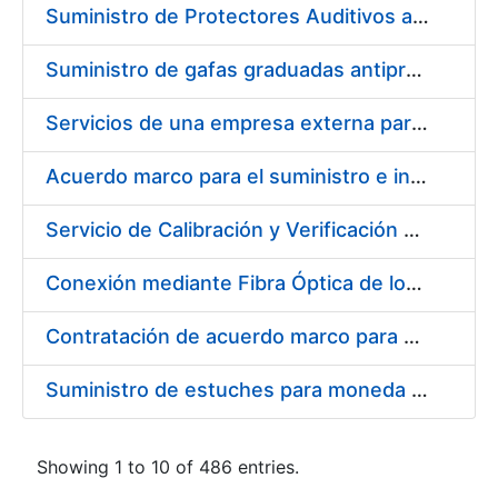
Suministro de Protectores Auditivos a medida para las personas trabajadoras de los Centros de Trabajo de Madrid y Burgos
Suministro de gafas graduadas antiproyecciones para los trabajadores de la FNMT-RCM en los centros de trabajo de Madrid y Burgos
Servicios de una empresa externa para el asesoramiento y resolución de los recursos de alzada que se presentan relacionados con procesos de selección para la FNMT-RCM
Acuerdo marco para el suministro e instalación de persianas, estores y otros complementos
Servicio de Calibración y Verificación Externa de los Equipos de Medición del Servicio de Prevención de la FNMT-RCM
Conexión mediante Fibra Óptica de los Centros de Proceso de Datos (CPDs) de las sedes de la FNMT-RCM de Burgos y Madrid
Contratación de acuerdo marco para el Suministro de Material de Electricidad para la Fábrica Nacional de Moneda y Timbre-Real Casa de la Moneda en su centro de trabajo de Burgos
Suministro de estuches para moneda de 30 €
Showing 1 to 10 of 486 entries.