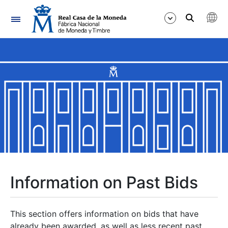
Navigation
Show/Hide
Show/Hide
Show/Hide
Show/Hide
Show/Hide
Information on Past Bids
Show/Hide
This section offers information on bids that have
already been awarded, as well as less recent past