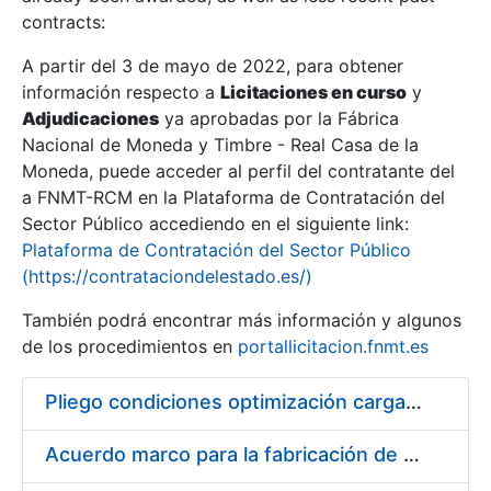
contracts:
Show/Hide
A partir del 3 de mayo de 2022, para obtener
información respecto a
Licitaciones en curso
y
Show/Hide
Adjudicaciones
ya aprobadas por la Fábrica
Show/Hide
Nacional de Moneda y Timbre - Real Casa de la
Moneda, puede acceder al perfil del contratante del
a FNMT-RCM en la Plataforma de Contratación del
Sector Público accediendo en el siguiente link:
Plataforma de Contratación del Sector Público
(https://contrataciondelestado.es/)
También podrá encontrar más información y algunos
de los procedimientos en
portallicitacion.fnmt.es
Pliego condiciones optimización cargas compras firmado
Show/Hide
Acuerdo marco para la fabricación de piezas