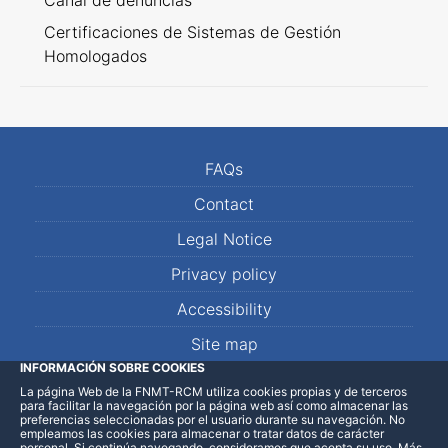
Canal de denuncias
Certificaciones de Sistemas de Gestión
Homologados
FAQs
Contact
Legal Notice
Privacy policy
Accessibility
Site map
INFORMACIÓN SOBRE COOKIES
La página Web de la FNMT-RCM utiliza cookies propias y de terceros
LinkedIn
Facebook
WhatsApp
para facilitar la navegación por la página web así como almacenar las
preferencias seleccionadas por el usuario durante su navegación. No
empleamos las cookies para almacenar o tratar datos de carácter
personal. Si continúa navegando, consideramos que acepta su uso
.
Más