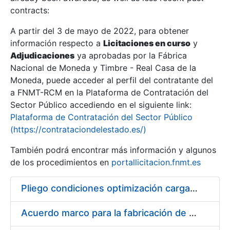
contracts:
Show/Hide
A partir del 3 de mayo de 2022, para obtener
información respecto a
Licitaciones en curso
y
Show/Hide
Adjudicaciones
ya aprobadas por la Fábrica
Show/Hide
Nacional de Moneda y Timbre - Real Casa de la
Moneda, puede acceder al perfil del contratante del
a FNMT-RCM en la Plataforma de Contratación del
Sector Público accediendo en el siguiente link:
Plataforma de Contratación del Sector Público
(https://contrataciondelestado.es/)
También podrá encontrar más información y algunos
de los procedimientos en
portallicitacion.fnmt.es
Pliego condiciones optimización cargas compras firmado
Show/Hide
Acuerdo marco para la fabricación de piezas