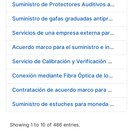
Suministro de Protectores Auditivos a medida para las personas trabajadoras de los Centros de Trabajo de Madrid y Burgos
Suministro de gafas graduadas antiproyecciones para los trabajadores de la FNMT-RCM en los centros de trabajo de Madrid y Burgos
Servicios de una empresa externa para el asesoramiento y resolución de los recursos de alzada que se presentan relacionados con procesos de selección para la FNMT-RCM
Acuerdo marco para el suministro e instalación de persianas, estores y otros complementos
Servicio de Calibración y Verificación Externa de los Equipos de Medición del Servicio de Prevención de la FNMT-RCM
Conexión mediante Fibra Óptica de los Centros de Proceso de Datos (CPDs) de las sedes de la FNMT-RCM de Burgos y Madrid
Contratación de acuerdo marco para el Suministro de Material de Electricidad para la Fábrica Nacional de Moneda y Timbre-Real Casa de la Moneda en su centro de trabajo de Burgos
Suministro de estuches para moneda de 30 €
Showing 1 to 10 of 486 entries.