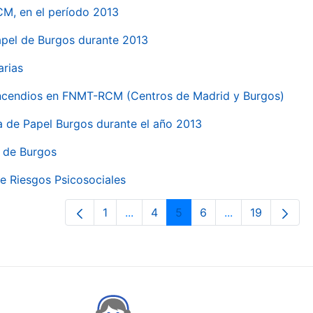
CM, en el período 2013
papel de Burgos durante 2013
arias
 incendios en FNMT-RCM (Centros de Madrid y Burgos)
ca de Papel Burgos durante el año 2013
l de Burgos
e Riesgos Psicosociales
1
...
4
5
6
...
19
Page
Intermediate Pages Use TAB to nav
Page
Page
Page
Intermediate Pa
Page