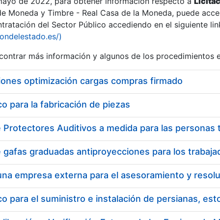
 mayo de 2022, para obtener información respecto a
Licita
de Moneda y Timbre - Real Casa de la Moneda, puede acced
ratación del Sector Público accediendo en el siguiente lin
iondelestado.es/)
ontrar más información y algunos de los procedimientos 
iones optimización cargas compras firmado
 para la fabricación de piezas
 para el suministro e instalación de persianas, es