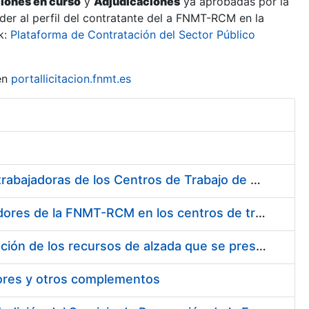
ciones en curso
y
Adjudicaciones
ya aprobadas por la
er al perfil del contratante del a FNMT-RCM en la
k:
Plataforma de Contratación del Sector Público
en
portallicitacion.fnmt.es
Suministro de Protectores Auditivos a medida para las personas trabajadoras de los Centros de Trabajo de Madrid y Burgos
Suministro de gafas graduadas antiproyecciones para los trabajadores de la FNMT-RCM en los centros de trabajo de Madrid y Burgos
Servicios de una empresa externa para el asesoramiento y resolución de los recursos de alzada que se presentan relacionados con procesos de selección para la FNMT-RCM
tores y otros complementos