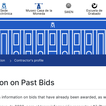
Sede
Museo Casa de la
Escuela de
SIAEN
ectrónica
Moneda
Grabado
tion
Contractor's profile
on on Past Bids
s information on bids that have already been awarded, as we