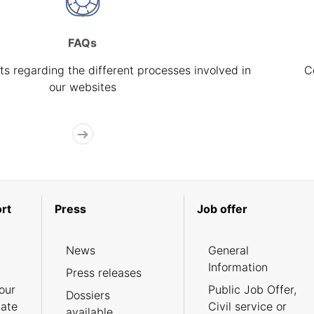
FAQs
s regarding the different processes involved in
C
our websites
rt
Press
Job offer
News
General
Information
Press releases
our
Public Job Offer,
Dossiers
cate
Civil service or
available