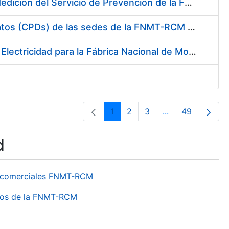
Servicio de Calibración y Verificación Externa de los Equipos de Medición del Servicio de Prevención de la FNMT-RCM
Conexión mediante Fibra Óptica de los Centros de Proceso de Datos (CPDs) de las sedes de la FNMT-RCM de Burgos y Madrid
Contratación de acuerdo marco para el Suministro de Material de Electricidad para la Fábrica Nacional de Moneda y Timbre-Real Casa de la Moneda en su centro de trabajo de Burgos
1
2
3
...
49
Page
Page
Page
Intermediate Pa
Page
d
os comerciales FNMT-RCM
ntros de la FNMT-RCM