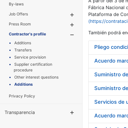
A partir del 3 de
By-laws
Fábrica Nacional 
Plataforma de Cont
Job Offers
Show/Hide
(https://contratac
Press Room
Show/Hide
También podrá enc
Contractor's profile
Show/Hide
Additions
Pliego condic
Transfers
Service provision
Acuerdo marco
Supplier certification
procedure
Other interest questions
Additions
Privacy Policy
Transparencia
Show/Hide
Acuerdo marco