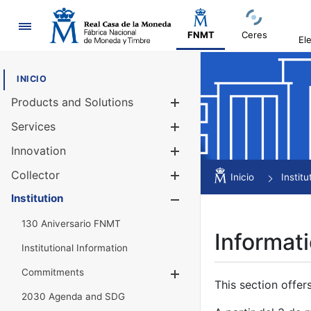
Navigation
FNMT
Ceres
El
INICIO
Products and Solutions
Show/Hide
Services
Show/Hide
Innovation
Show/Hide
Collector
Show/Hide
Inicio
Institu
Institution
Show/Hide
130 Aniversario FNMT
Informati
Institutional Information
Commitments
Show/Hide
This section offer
2030 Agenda and SDG