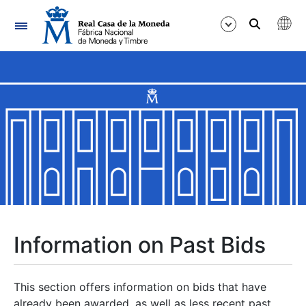
Navigation
Show/Hide
Show/Hide
Show/Hide
Show/Hide
Show/Hide
Information on Past Bids
Show/Hide
This section offers information on bids that have
already been awarded, as well as less recent past