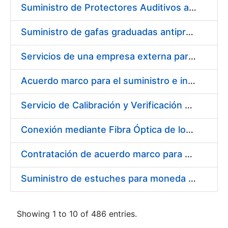
Suministro de Protectores Auditivos a medida para las personas trabajadoras de los Centros de Trabajo de Madrid y Burgos
Suministro de gafas graduadas antiproyecciones para los trabajadores de la FNMT-RCM en los centros de trabajo de Madrid y Burgos
Servicios de una empresa externa para el asesoramiento y resolución de los recursos de alzada que se presentan relacionados con procesos de selección para la FNMT-RCM
Acuerdo marco para el suministro e instalación de persianas, estores y otros complementos
Servicio de Calibración y Verificación Externa de los Equipos de Medición del Servicio de Prevención de la FNMT-RCM
Conexión mediante Fibra Óptica de los Centros de Proceso de Datos (CPDs) de las sedes de la FNMT-RCM de Burgos y Madrid
Contratación de acuerdo marco para el Suministro de Material de Electricidad para la Fábrica Nacional de Moneda y Timbre-Real Casa de la Moneda en su centro de trabajo de Burgos
Suministro de estuches para moneda de 30 €
Showing 1 to 10 of 486 entries.