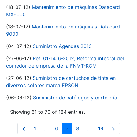
(18-07-12)
Mantenimiento de máquinas Datacard
MX6000
(18-07-12)
Mantenimiento de máquinas Datacard
9000
(04-07-12)
Suministro Agendas 2013
(27-06-12)
Ref: 01-1416-2012, Reforma integral del
comedor de empresa de la FNMT-RCM
(27-06-12)
Suministro de cartuchos de tinta en
diversos colores marca EPSON
(06-06-12)
Suministro de catálogos y cartelería
Showing 61 to 70 of 184 entries.
1
...
6
7
8
...
19
Page
Intermediate Pages Use TAB to navigat
Page
Page
Page
Intermediate Pages U
Page