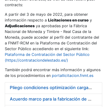
contracts:
Show/Hide
A partir del 3 de mayo de 2022, para obtener
información respecto a
Licitaciones en curso
y
Show/Hide
Adjudicaciones
ya aprobadas por la Fábrica
Show/Hide
Nacional de Moneda y Timbre - Real Casa de la
Moneda, puede acceder al perfil del contratante del
a FNMT-RCM en la Plataforma de Contratación del
Sector Público accediendo en el siguiente link:
Plataforma de Contratación del Sector Público
(https://contrataciondelestado.es/)
También podrá encontrar más información y algunos
de los procedimientos en
portallicitacion.fnmt.es
Pliego condiciones optimización cargas compras firmado
Show/Hide
Acuerdo marco para la fabricación de piezas