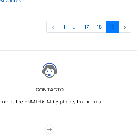
slizantes
s
1
...
17
18
19
Page
Intermediate Pages Use TA
Page
Page
Page
CONTACTO
ontact the FNMT-RCM by phone, fax or email