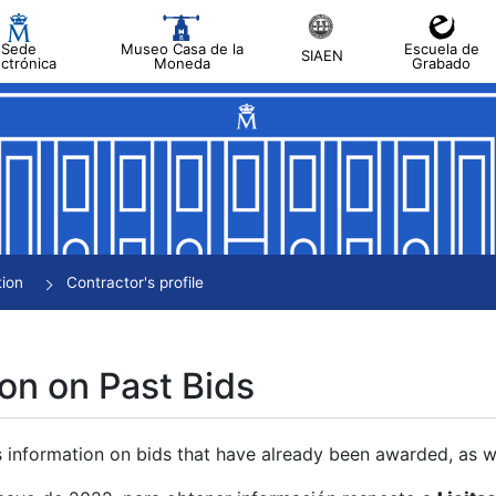
Sede
Museo Casa de la
Escuela de
SIAEN
ectrónica
Moneda
Grabado
tion
Contractor's profile
on on Past Bids
s information on bids that have already been awarded, as we