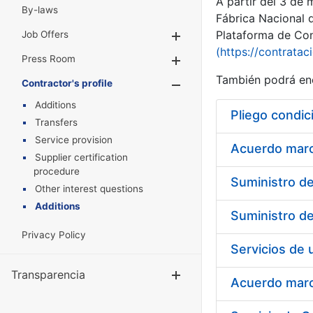
A partir del 3 de
By-laws
Fábrica Nacional 
Plataforma de Cont
Job Offers
Show/Hide
(https://contratac
Press Room
Show/Hide
También podrá enc
Contractor's profile
Show/Hide
Additions
Pliego condic
Transfers
Service provision
Acuerdo marco
Supplier certification
procedure
Other interest questions
Additions
Privacy Policy
Transparencia
Show/Hide
Acuerdo marco