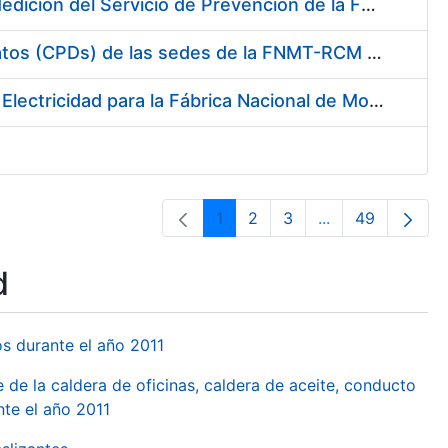
Servicio de Calibración y Verificación Externa de los Equipos de Medición del Servicio de Prevención de la FNMT-RCM
Conexión mediante Fibra Óptica de los Centros de Proceso de Datos (CPDs) de las sedes de la FNMT-RCM de Burgos y Madrid
Contratación de acuerdo marco para el Suministro de Material de Electricidad para la Fábrica Nacional de Moneda y Timbre-Real Casa de la Moneda en su centro de trabajo de Burgos
1
2
3
...
49
Page
Page
Page
Intermediate Pa
Page
d
os durante el año 2011
 de la caldera de oficinas, caldera de aceite, conducto
te el año 2011