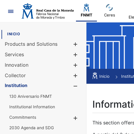
Navigation
FNMT
Ceres
El
INICIO
Products and Solutions
Show/Hide
Services
Show/Hide
Innovation
Show/Hide
Collector
Show/Hide
Inicio
Institu
Institution
Show/Hide
130 Aniversario FNMT
Informati
Institutional Information
Commitments
Show/Hide
This section offer
2030 Agenda and SDG