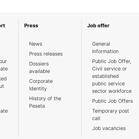
rt
Press
Job offer
News
General
Information
Press releases
our
Public Job Offer,
Dossiers
cate
Civil service or
available
established
ked
Corporate
public service
ut
Identity
sector workforce
History of the
Public Job Offers
Peseta
cate
Temporary post
call
Job vacancies