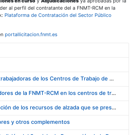
ciones en curso
y
Adjudicaciones
ya aprobadas por la
er al perfil del contratante del a FNMT-RCM en la
k:
Plataforma de Contratación del Sector Público
en
portallicitacion.fnmt.es
Suministro de Protectores Auditivos a medida para las personas trabajadoras de los Centros de Trabajo de Madrid y Burgos
Suministro de gafas graduadas antiproyecciones para los trabajadores de la FNMT-RCM en los centros de trabajo de Madrid y Burgos
Servicios de una empresa externa para el asesoramiento y resolución de los recursos de alzada que se presentan relacionados con procesos de selección para la FNMT-RCM
tores y otros complementos