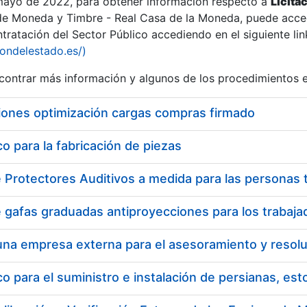
 mayo de 2022, para obtener información respecto a
Licita
de Moneda y Timbre - Real Casa de la Moneda, puede acced
ratación del Sector Público accediendo en el siguiente lin
iondelestado.es/)
ontrar más información y algunos de los procedimientos 
iones optimización cargas compras firmado
 para la fabricación de piezas
 para el suministro e instalación de persianas, es