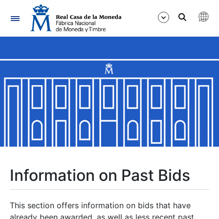
Navigation
Show/Hide
Show/Hide
Show/Hide
Show/Hide
Show/Hide
Information on Past Bids
Show/Hide
This section offers information on bids that have
already been awarded, as well as less recent past