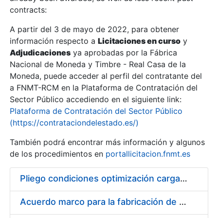
contracts:
Show/Hide
A partir del 3 de mayo de 2022, para obtener
información respecto a
Licitaciones en curso
y
Show/Hide
Adjudicaciones
ya aprobadas por la Fábrica
Show/Hide
Nacional de Moneda y Timbre - Real Casa de la
Moneda, puede acceder al perfil del contratante del
a FNMT-RCM en la Plataforma de Contratación del
Sector Público accediendo en el siguiente link:
Plataforma de Contratación del Sector Público
(https://contrataciondelestado.es/)
También podrá encontrar más información y algunos
de los procedimientos en
portallicitacion.fnmt.es
Pliego condiciones optimización cargas compras firmado
Show/Hide
Acuerdo marco para la fabricación de piezas