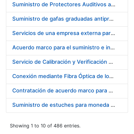
Suministro de Protectores Auditivos a medida para las personas trabajadoras de los Centros de Trabajo de Madrid y Burgos
Suministro de gafas graduadas antiproyecciones para los trabajadores de la FNMT-RCM en los centros de trabajo de Madrid y Burgos
Servicios de una empresa externa para el asesoramiento y resolución de los recursos de alzada que se presentan relacionados con procesos de selección para la FNMT-RCM
Acuerdo marco para el suministro e instalación de persianas, estores y otros complementos
Servicio de Calibración y Verificación Externa de los Equipos de Medición del Servicio de Prevención de la FNMT-RCM
Conexión mediante Fibra Óptica de los Centros de Proceso de Datos (CPDs) de las sedes de la FNMT-RCM de Burgos y Madrid
Contratación de acuerdo marco para el Suministro de Material de Electricidad para la Fábrica Nacional de Moneda y Timbre-Real Casa de la Moneda en su centro de trabajo de Burgos
Suministro de estuches para moneda de 30 €
Showing 1 to 10 of 486 entries.