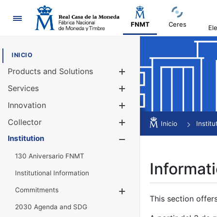
Navigation
FNMT
Ceres
El
INICIO
Products and Solutions
Show/Hide
Services
Show/Hide
Innovation
Show/Hide
Collector
Show/Hide
Inicio
Institu
Institution
Show/Hide
130 Aniversario FNMT
Informati
Institutional Information
Commitments
Show/Hide
This section offer
2030 Agenda and SDG