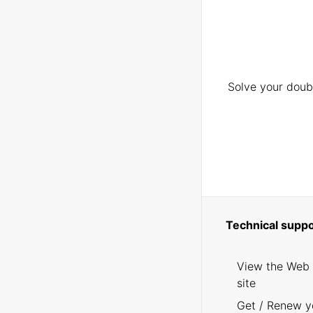
Solve your doubt
Technical suppo
View the Web
site
Get / Renew y