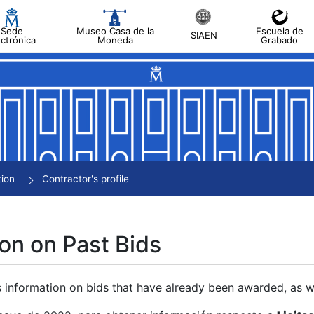
Sede
Museo Casa de la
Escuela de
SIAEN
ectrónica
Moneda
Grabado
tion
Contractor's profile
on on Past Bids
s information on bids that have already been awarded, as we