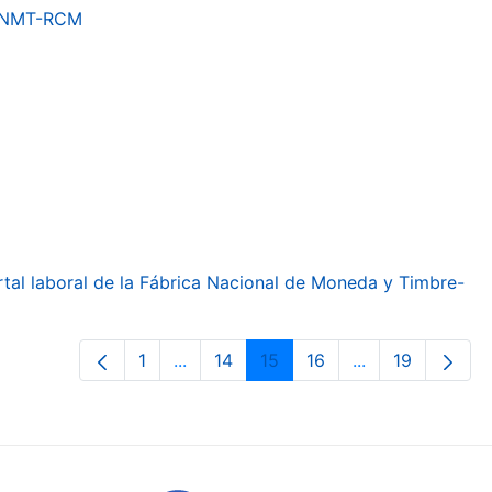
a FNMT-RCM
ortal laboral de la Fábrica Nacional de Moneda y Timbre-
1
...
14
15
16
...
19
Page
Intermediate Pages Use TAB to navig
Page
Page
Page
Intermediate Pa
Page