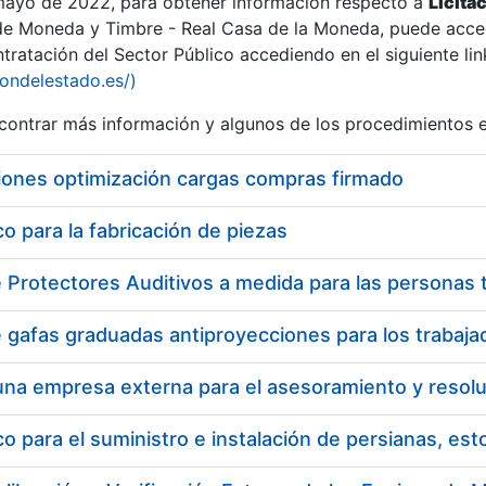
 mayo de 2022, para obtener información respecto a
Licita
de Moneda y Timbre - Real Casa de la Moneda, puede acced
ratación del Sector Público accediendo en el siguiente lin
iondelestado.es/)
ontrar más información y algunos de los procedimientos 
iones optimización cargas compras firmado
 para la fabricación de piezas
 para el suministro e instalación de persianas, es