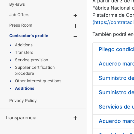
A partir del 3 de
By-laws
Fábrica Nacional 
Plataforma de Cont
Job Offers
Show/Hide
(https://contratac
Press Room
Show/Hide
También podrá enc
Contractor's profile
Show/Hide
Additions
Pliego condic
Transfers
Service provision
Acuerdo marco
Supplier certification
procedure
Other interest questions
Additions
Privacy Policy
Transparencia
Show/Hide
Acuerdo marco