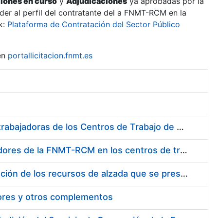
ciones en curso
y
Adjudicaciones
ya aprobadas por la
er al perfil del contratante del a FNMT-RCM en la
k:
Plataforma de Contratación del Sector Público
en
portallicitacion.fnmt.es
Suministro de Protectores Auditivos a medida para las personas trabajadoras de los Centros de Trabajo de Madrid y Burgos
Suministro de gafas graduadas antiproyecciones para los trabajadores de la FNMT-RCM en los centros de trabajo de Madrid y Burgos
Servicios de una empresa externa para el asesoramiento y resolución de los recursos de alzada que se presentan relacionados con procesos de selección para la FNMT-RCM
tores y otros complementos