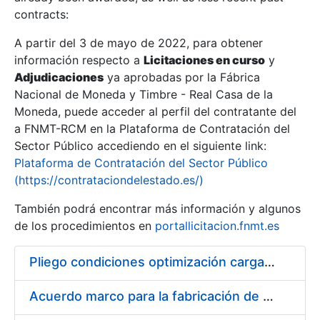
contracts:
Show/Hide
A partir del 3 de mayo de 2022, para obtener
información respecto a
Licitaciones en curso
y
Show/Hide
Adjudicaciones
ya aprobadas por la Fábrica
Show/Hide
Nacional de Moneda y Timbre - Real Casa de la
Moneda, puede acceder al perfil del contratante del
a FNMT-RCM en la Plataforma de Contratación del
Sector Público accediendo en el siguiente link:
Plataforma de Contratación del Sector Público
(https://contrataciondelestado.es/)
También podrá encontrar más información y algunos
de los procedimientos en
portallicitacion.fnmt.es
Pliego condiciones optimización cargas compras firmado
Show/Hide
Acuerdo marco para la fabricación de piezas