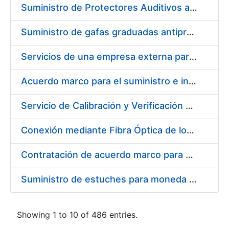
Suministro de Protectores Auditivos a medida para las personas trabajadoras de los Centros de Trabajo de Madrid y Burgos
Suministro de gafas graduadas antiproyecciones para los trabajadores de la FNMT-RCM en los centros de trabajo de Madrid y Burgos
Servicios de una empresa externa para el asesoramiento y resolución de los recursos de alzada que se presentan relacionados con procesos de selección para la FNMT-RCM
Acuerdo marco para el suministro e instalación de persianas, estores y otros complementos
Servicio de Calibración y Verificación Externa de los Equipos de Medición del Servicio de Prevención de la FNMT-RCM
Conexión mediante Fibra Óptica de los Centros de Proceso de Datos (CPDs) de las sedes de la FNMT-RCM de Burgos y Madrid
Contratación de acuerdo marco para el Suministro de Material de Electricidad para la Fábrica Nacional de Moneda y Timbre-Real Casa de la Moneda en su centro de trabajo de Burgos
Suministro de estuches para moneda de 30 €
Showing 1 to 10 of 486 entries.