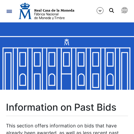
Navigation
Show/Hide
Show/Hide
Show/Hide
Show/Hide
Show/Hide
Information on Past Bids
Show/Hide
This section offers information on bids that have
already been awarded, as well as less recent past