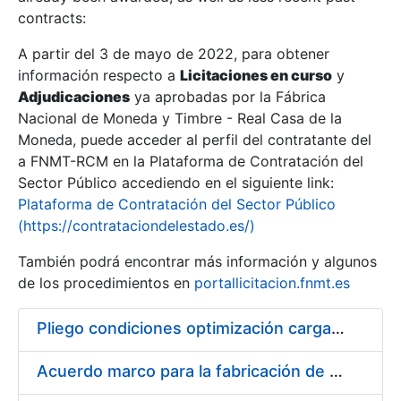
contracts:
Show/Hide
A partir del 3 de mayo de 2022, para obtener
información respecto a
Licitaciones en curso
y
Show/Hide
Adjudicaciones
ya aprobadas por la Fábrica
Show/Hide
Nacional de Moneda y Timbre - Real Casa de la
Moneda, puede acceder al perfil del contratante del
a FNMT-RCM en la Plataforma de Contratación del
Sector Público accediendo en el siguiente link:
Plataforma de Contratación del Sector Público
(https://contrataciondelestado.es/)
También podrá encontrar más información y algunos
de los procedimientos en
portallicitacion.fnmt.es
Pliego condiciones optimización cargas compras firmado
Show/Hide
Acuerdo marco para la fabricación de piezas