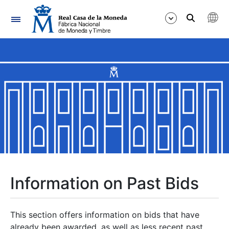
Navigation
Show/Hide
Show/Hide
Show/Hide
Show/Hide
Show/Hide
Information on Past Bids
Show/Hide
This section offers information on bids that have
already been awarded, as well as less recent past