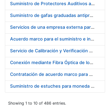
Suministro de Protectores Auditivos a medida para las personas trabajadoras de los Centros de Trabajo de Madrid y Burgos
Suministro de gafas graduadas antiproyecciones para los trabajadores de la FNMT-RCM en los centros de trabajo de Madrid y Burgos
Servicios de una empresa externa para el asesoramiento y resolución de los recursos de alzada que se presentan relacionados con procesos de selección para la FNMT-RCM
Acuerdo marco para el suministro e instalación de persianas, estores y otros complementos
Servicio de Calibración y Verificación Externa de los Equipos de Medición del Servicio de Prevención de la FNMT-RCM
Conexión mediante Fibra Óptica de los Centros de Proceso de Datos (CPDs) de las sedes de la FNMT-RCM de Burgos y Madrid
Contratación de acuerdo marco para el Suministro de Material de Electricidad para la Fábrica Nacional de Moneda y Timbre-Real Casa de la Moneda en su centro de trabajo de Burgos
Suministro de estuches para moneda de 30 €
Showing 1 to 10 of 486 entries.