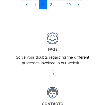
1
2
3
...
19
Page
Page
Page
Intermediate Pages Use T
Page
FAQs
Solve your doubts regarding the different
processes involved in our websites
CONTACTO