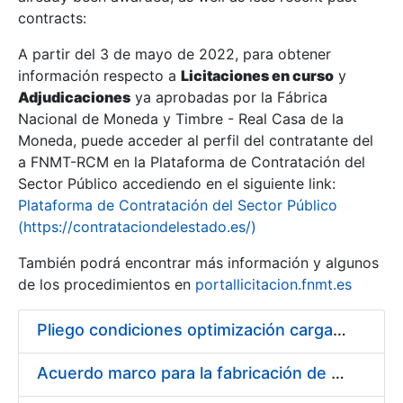
contracts:
Show/Hide
A partir del 3 de mayo de 2022, para obtener
información respecto a
Licitaciones en curso
y
Show/Hide
Adjudicaciones
ya aprobadas por la Fábrica
Show/Hide
Nacional de Moneda y Timbre - Real Casa de la
Moneda, puede acceder al perfil del contratante del
a FNMT-RCM en la Plataforma de Contratación del
Sector Público accediendo en el siguiente link:
Plataforma de Contratación del Sector Público
(https://contrataciondelestado.es/)
También podrá encontrar más información y algunos
de los procedimientos en
portallicitacion.fnmt.es
Pliego condiciones optimización cargas compras firmado
Show/Hide
Acuerdo marco para la fabricación de piezas