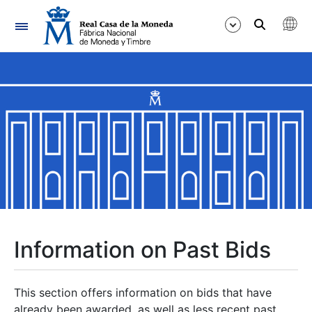
Navigation
Show/Hide
Show/Hide
Show/Hide
Show/Hide
Show/Hide
Information on Past Bids
Show/Hide
This section offers information on bids that have
already been awarded, as well as less recent past