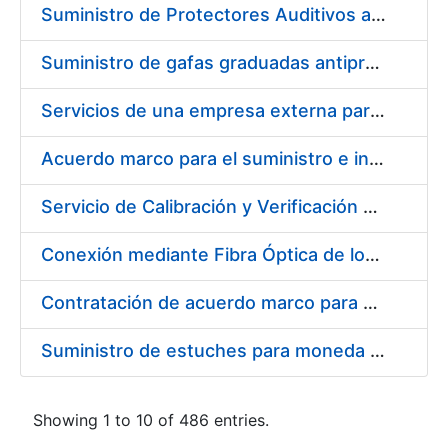
Suministro de Protectores Auditivos a medida para las personas trabajadoras de los Centros de Trabajo de Madrid y Burgos
Suministro de gafas graduadas antiproyecciones para los trabajadores de la FNMT-RCM en los centros de trabajo de Madrid y Burgos
Servicios de una empresa externa para el asesoramiento y resolución de los recursos de alzada que se presentan relacionados con procesos de selección para la FNMT-RCM
Acuerdo marco para el suministro e instalación de persianas, estores y otros complementos
Servicio de Calibración y Verificación Externa de los Equipos de Medición del Servicio de Prevención de la FNMT-RCM
Conexión mediante Fibra Óptica de los Centros de Proceso de Datos (CPDs) de las sedes de la FNMT-RCM de Burgos y Madrid
Contratación de acuerdo marco para el Suministro de Material de Electricidad para la Fábrica Nacional de Moneda y Timbre-Real Casa de la Moneda en su centro de trabajo de Burgos
Suministro de estuches para moneda de 30 €
Showing 1 to 10 of 486 entries.