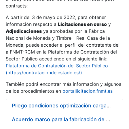
contracts:
Show/Hide
A partir del 3 de mayo de 2022, para obtener
información respecto a
Licitaciones en curso
y
Show/Hide
Adjudicaciones
ya aprobadas por la Fábrica
Show/Hide
Nacional de Moneda y Timbre - Real Casa de la
Moneda, puede acceder al perfil del contratante del
a FNMT-RCM en la Plataforma de Contratación del
Sector Público accediendo en el siguiente link:
Plataforma de Contratación del Sector Público
(https://contrataciondelestado.es/)
También podrá encontrar más información y algunos
de los procedimientos en
portallicitacion.fnmt.es
Pliego condiciones optimización cargas compras firmado
Show/Hide
Acuerdo marco para la fabricación de piezas