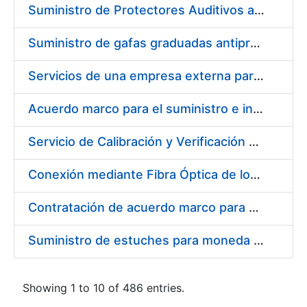
Suministro de Protectores Auditivos a medida para las personas trabajadoras de los Centros de Trabajo de Madrid y Burgos
Suministro de gafas graduadas antiproyecciones para los trabajadores de la FNMT-RCM en los centros de trabajo de Madrid y Burgos
Servicios de una empresa externa para el asesoramiento y resolución de los recursos de alzada que se presentan relacionados con procesos de selección para la FNMT-RCM
Acuerdo marco para el suministro e instalación de persianas, estores y otros complementos
Servicio de Calibración y Verificación Externa de los Equipos de Medición del Servicio de Prevención de la FNMT-RCM
Conexión mediante Fibra Óptica de los Centros de Proceso de Datos (CPDs) de las sedes de la FNMT-RCM de Burgos y Madrid
Contratación de acuerdo marco para el Suministro de Material de Electricidad para la Fábrica Nacional de Moneda y Timbre-Real Casa de la Moneda en su centro de trabajo de Burgos
Suministro de estuches para moneda de 30 €
Showing 1 to 10 of 486 entries.