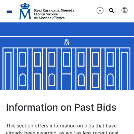
Navigation
Show/Hide
Show/Hide
Show/Hide
Show/Hide
Show/Hide
Information on Past Bids
Show/Hide
This section offers information on bids that have
already been awarded, as well as less recent past