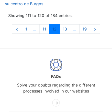
su centro de Burgos
Showing 111 to 120 of 184 entries.
1
...
11
12
13
...
19
Page
Intermediate Pages Use TAB to navigate.
Page
Page
Page
Intermediate Pages
Page
FAQs
Solve your doubts regarding the different
processes involved in our websites