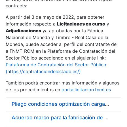
contracts:
Show/Hide
A partir del 3 de mayo de 2022, para obtener
información respecto a
Licitaciones en curso
y
Show/Hide
Adjudicaciones
ya aprobadas por la Fábrica
Show/Hide
Nacional de Moneda y Timbre - Real Casa de la
Moneda, puede acceder al perfil del contratante del
a FNMT-RCM en la Plataforma de Contratación del
Sector Público accediendo en el siguiente link:
Plataforma de Contratación del Sector Público
(https://contrataciondelestado.es/)
También podrá encontrar más información y algunos
de los procedimientos en
portallicitacion.fnmt.es
Pliego condiciones optimización cargas compras firmado
Show/Hide
Acuerdo marco para la fabricación de piezas