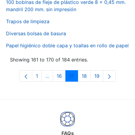
100 bobinas de fleje de plástico verde 8 x 0,45 mm.
mandril 200 mm. sin impresión
Trapos de limpieza
Diversas bolsas de basura
Papel higiénico doble capa y toallas en rollo de papel
Showing 161 to 170 of 184 entries.
1
...
16
17
18
19
Page
Intermediate Pages Use TAB to naviga
Page
Page
Page
Page
FAQs