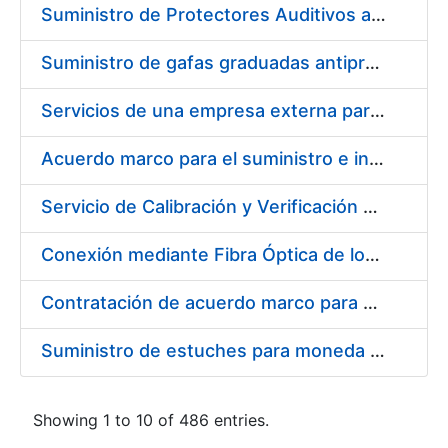
Suministro de Protectores Auditivos a medida para las personas trabajadoras de los Centros de Trabajo de Madrid y Burgos
Suministro de gafas graduadas antiproyecciones para los trabajadores de la FNMT-RCM en los centros de trabajo de Madrid y Burgos
Servicios de una empresa externa para el asesoramiento y resolución de los recursos de alzada que se presentan relacionados con procesos de selección para la FNMT-RCM
Acuerdo marco para el suministro e instalación de persianas, estores y otros complementos
Servicio de Calibración y Verificación Externa de los Equipos de Medición del Servicio de Prevención de la FNMT-RCM
Conexión mediante Fibra Óptica de los Centros de Proceso de Datos (CPDs) de las sedes de la FNMT-RCM de Burgos y Madrid
Contratación de acuerdo marco para el Suministro de Material de Electricidad para la Fábrica Nacional de Moneda y Timbre-Real Casa de la Moneda en su centro de trabajo de Burgos
Suministro de estuches para moneda de 30 €
Showing 1 to 10 of 486 entries.