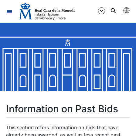
Navigation
Show/Hide
Show/Hide
Show/Hide
Show/Hide
Show/Hide
Information on Past Bids
Show/Hide
This section offers information on bids that have
already been awarded, as well as less recent past