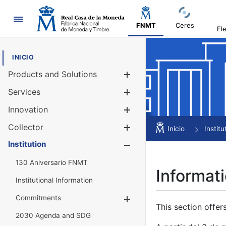
Navigation
FNMT
Ceres
El
INICIO
Products and Solutions
Show/Hide
Services
Show/Hide
Innovation
Show/Hide
Collector
Show/Hide
Inicio
Institu
Institution
Show/Hide
130 Aniversario FNMT
Informati
Institutional Information
Commitments
Show/Hide
This section offer
2030 Agenda and SDG