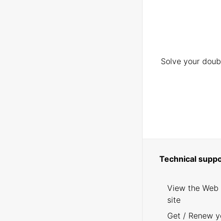
Solve your doubt
Technical suppo
View the Web
site
Get / Renew y