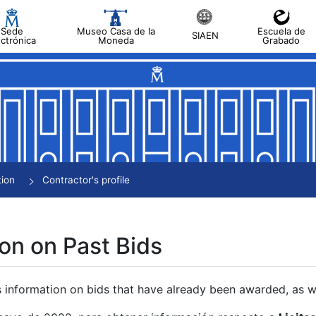
Sede
Museo Casa de la
Escuela de
SIAEN
ectrónica
Moneda
Grabado
tion
Contractor's profile
on on Past Bids
s information on bids that have already been awarded, as we