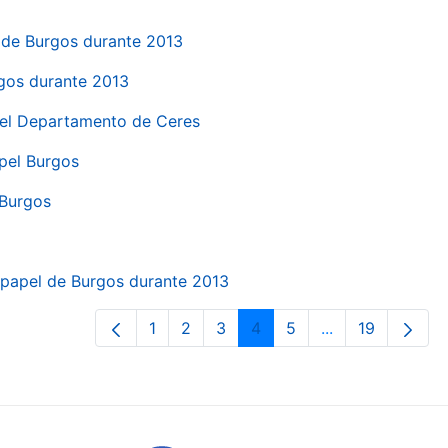
el de Burgos durante 2013
rgos durante 2013
 del Departamento de Ceres
apel Burgos
 Burgos
a papel de Burgos durante 2013
1
2
3
4
5
...
19
Page
Page
Page
Page
Page
Intermediate Pa
Page