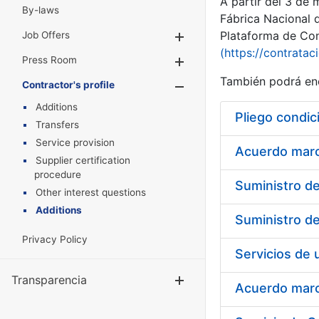
A partir del 3 de
By-laws
Fábrica Nacional 
Plataforma de Cont
Job Offers
Show/Hide
(https://contratac
Press Room
Show/Hide
También podrá enc
Contractor's profile
Show/Hide
Additions
Pliego condic
Transfers
Service provision
Acuerdo marco
Supplier certification
procedure
Other interest questions
Additions
Privacy Policy
Transparencia
Show/Hide
Acuerdo marco