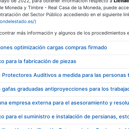
 mayo de 2022, para obtener información respecto a
Licita
de Moneda y Timbre - Real Casa de la Moneda, puede acced
ratación del Sector Público accediendo en el siguiente lin
iondelestado.es/)
ontrar más información y algunos de los procedimientos 
iones optimización cargas compras firmado
 para la fabricación de piezas
 para el suministro e instalación de persianas, es