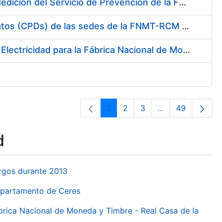
Servicio de Calibración y Verificación Externa de los Equipos de Medición del Servicio de Prevención de la FNMT-RCM
Conexión mediante Fibra Óptica de los Centros de Proceso de Datos (CPDs) de las sedes de la FNMT-RCM de Burgos y Madrid
Contratación de acuerdo marco para el Suministro de Material de Electricidad para la Fábrica Nacional de Moneda y Timbre-Real Casa de la Moneda en su centro de trabajo de Burgos
1
2
3
...
49
Page
Page
Page
Intermediate Pa
Page
d
urgos durante 2013
Departamento de Ceres
ábrica Nacional de Moneda y Timbre - Real Casa de la