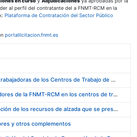
ciones en curso
y
Adjudicaciones
ya aprobadas por la
er al perfil del contratante del a FNMT-RCM en la
k:
Plataforma de Contratación del Sector Público
en
portallicitacion.fnmt.es
Suministro de Protectores Auditivos a medida para las personas trabajadoras de los Centros de Trabajo de Madrid y Burgos
Suministro de gafas graduadas antiproyecciones para los trabajadores de la FNMT-RCM en los centros de trabajo de Madrid y Burgos
Servicios de una empresa externa para el asesoramiento y resolución de los recursos de alzada que se presentan relacionados con procesos de selección para la FNMT-RCM
tores y otros complementos