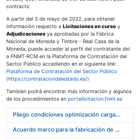
contracts:
Show/Hide
A partir del 3 de mayo de 2022, para obtener
información respecto a
Licitaciones en curso
y
Show/Hide
Adjudicaciones
ya aprobadas por la Fábrica
Show/Hide
Nacional de Moneda y Timbre - Real Casa de la
Moneda, puede acceder al perfil del contratante del
a FNMT-RCM en la Plataforma de Contratación del
Sector Público accediendo en el siguiente link:
Plataforma de Contratación del Sector Público
(https://contrataciondelestado.es/)
También podrá encontrar más información y algunos
de los procedimientos en
portallicitacion.fnmt.es
Pliego condiciones optimización cargas compras firmado
Show/Hide
Acuerdo marco para la fabricación de piezas