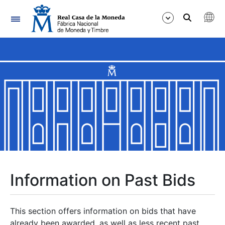
Navigation
Show/Hide
Show/Hide
Show/Hide
Show/Hide
Show/Hide
Information on Past Bids
Show/Hide
This section offers information on bids that have
already been awarded, as well as less recent past