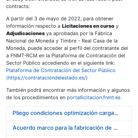
contracts:
Show/Hide
A partir del 3 de mayo de 2022, para obtener
información respecto a
Licitaciones en curso
y
Show/Hide
Adjudicaciones
ya aprobadas por la Fábrica
Show/Hide
Nacional de Moneda y Timbre - Real Casa de la
Moneda, puede acceder al perfil del contratante del
a FNMT-RCM en la Plataforma de Contratación del
Sector Público accediendo en el siguiente link:
Plataforma de Contratación del Sector Público
(https://contrataciondelestado.es/)
También podrá encontrar más información y algunos
de los procedimientos en
portallicitacion.fnmt.es
Pliego condiciones optimización cargas compras firmado
Show/Hide
Acuerdo marco para la fabricación de piezas