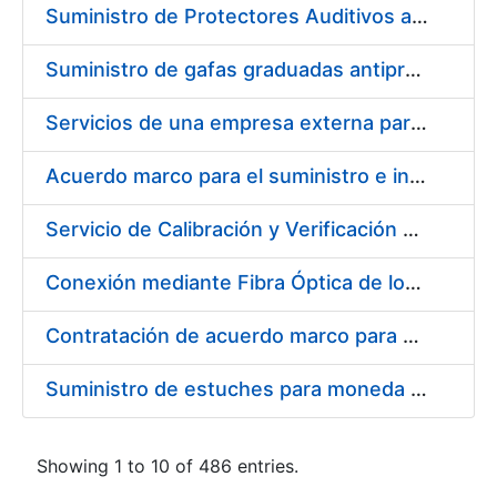
Suministro de Protectores Auditivos a medida para las personas trabajadoras de los Centros de Trabajo de Madrid y Burgos
Suministro de gafas graduadas antiproyecciones para los trabajadores de la FNMT-RCM en los centros de trabajo de Madrid y Burgos
Servicios de una empresa externa para el asesoramiento y resolución de los recursos de alzada que se presentan relacionados con procesos de selección para la FNMT-RCM
Acuerdo marco para el suministro e instalación de persianas, estores y otros complementos
Servicio de Calibración y Verificación Externa de los Equipos de Medición del Servicio de Prevención de la FNMT-RCM
Conexión mediante Fibra Óptica de los Centros de Proceso de Datos (CPDs) de las sedes de la FNMT-RCM de Burgos y Madrid
Contratación de acuerdo marco para el Suministro de Material de Electricidad para la Fábrica Nacional de Moneda y Timbre-Real Casa de la Moneda en su centro de trabajo de Burgos
Suministro de estuches para moneda de 30 €
Showing 1 to 10 of 486 entries.