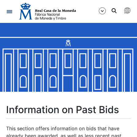
Navigation
Show/Hide
Show/Hide
Show/Hide
Show/Hide
Show/Hide
Information on Past Bids
Show/Hide
This section offers information on bids that have
already been awarded, as well as less recent past