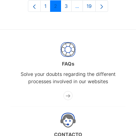
1
2
3
...
19
Page
Page
Page
Intermediate Pages Use T
Page
FAQs
Solve your doubts regarding the different
processes involved in our websites
CONTACTO