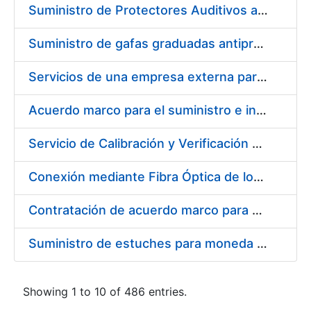
Suministro de Protectores Auditivos a medida para las personas trabajadoras de los Centros de Trabajo de Madrid y Burgos
Suministro de gafas graduadas antiproyecciones para los trabajadores de la FNMT-RCM en los centros de trabajo de Madrid y Burgos
Servicios de una empresa externa para el asesoramiento y resolución de los recursos de alzada que se presentan relacionados con procesos de selección para la FNMT-RCM
Acuerdo marco para el suministro e instalación de persianas, estores y otros complementos
Servicio de Calibración y Verificación Externa de los Equipos de Medición del Servicio de Prevención de la FNMT-RCM
Conexión mediante Fibra Óptica de los Centros de Proceso de Datos (CPDs) de las sedes de la FNMT-RCM de Burgos y Madrid
Contratación de acuerdo marco para el Suministro de Material de Electricidad para la Fábrica Nacional de Moneda y Timbre-Real Casa de la Moneda en su centro de trabajo de Burgos
Suministro de estuches para moneda de 30 €
Showing 1 to 10 of 486 entries.