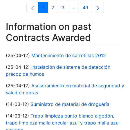
1
2
3
...
49
Page
Page
Page
Intermediate Pages Use T
Page
Information on past
Contracts Awarded
(25-04-12)
Mantenimiento de carretillas 2012
(25-04-12)
Instalación de sistema de detección
precoz de humos
(25-04-12)
Asesoramiento en material de seguridad y
salud en obras
(14-03-12)
Suministro de material de droguería
(14-03-12)
Trapo limpieza punto blanco algodón,
trapo limpieza malla circular azul y trapo malla azul
cortado