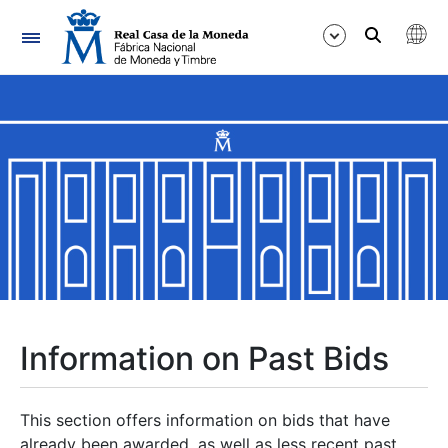
Navigation
Show/Hide
Show/Hide
Show/Hide
Show/Hide
Show/Hide
Information on Past Bids
Show/Hide
This section offers information on bids that have
already been awarded, as well as less recent past