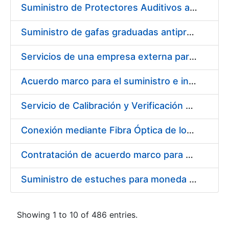
Suministro de Protectores Auditivos a medida para las personas trabajadoras de los Centros de Trabajo de Madrid y Burgos
Suministro de gafas graduadas antiproyecciones para los trabajadores de la FNMT-RCM en los centros de trabajo de Madrid y Burgos
Servicios de una empresa externa para el asesoramiento y resolución de los recursos de alzada que se presentan relacionados con procesos de selección para la FNMT-RCM
Acuerdo marco para el suministro e instalación de persianas, estores y otros complementos
Servicio de Calibración y Verificación Externa de los Equipos de Medición del Servicio de Prevención de la FNMT-RCM
Conexión mediante Fibra Óptica de los Centros de Proceso de Datos (CPDs) de las sedes de la FNMT-RCM de Burgos y Madrid
Contratación de acuerdo marco para el Suministro de Material de Electricidad para la Fábrica Nacional de Moneda y Timbre-Real Casa de la Moneda en su centro de trabajo de Burgos
Suministro de estuches para moneda de 30 €
Showing 1 to 10 of 486 entries.