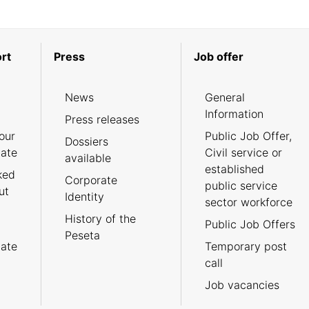
rt
Press
Job offer
News
General
Information
Press releases
our
Public Job Offer,
Dossiers
cate
Civil service or
available
established
ked
Corporate
public service
ut
Identity
sector workforce
History of the
Public Job Offers
Peseta
cate
Temporary post
call
Job vacancies