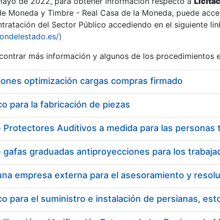
 mayo de 2022, para obtener información respecto a
Licita
de Moneda y Timbre - Real Casa de la Moneda, puede acced
ratación del Sector Público accediendo en el siguiente lin
iondelestado.es/)
ontrar más información y algunos de los procedimientos 
iones optimización cargas compras firmado
 para la fabricación de piezas
 para el suministro e instalación de persianas, es