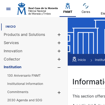
Navigation
FNMT
Ceres
El
INICIO
Products and Solutions
Show/Hide
Services
Show/Hide
Innovation
Show/Hide
Collector
Show/Hide
Inicio
Institu
Institution
Show/Hide
130 Aniversario FNMT
Informati
Institutional Information
Commitments
Show/Hide
This section offer
2030 Agenda and SDG