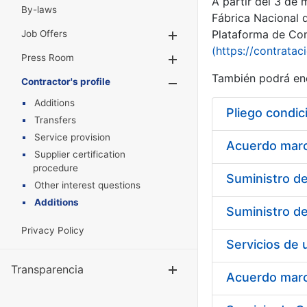
A partir del 3 de
By-laws
Fábrica Nacional 
Plataforma de Cont
Job Offers
Show/Hide
(https://contratac
Press Room
Show/Hide
También podrá enc
Contractor's profile
Show/Hide
Additions
Pliego condic
Transfers
Service provision
Acuerdo marco
Supplier certification
procedure
Other interest questions
Additions
Privacy Policy
Transparencia
Show/Hide
Acuerdo marco