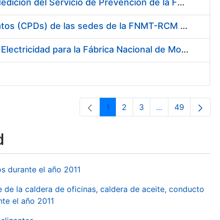
Servicio de Calibración y Verificación Externa de los Equipos de Medición del Servicio de Prevención de la FNMT-RCM
Conexión mediante Fibra Óptica de los Centros de Proceso de Datos (CPDs) de las sedes de la FNMT-RCM de Burgos y Madrid
Contratación de acuerdo marco para el Suministro de Material de Electricidad para la Fábrica Nacional de Moneda y Timbre-Real Casa de la Moneda en su centro de trabajo de Burgos
1
2
3
...
49
Page
Page
Page
Intermediate Pa
Page
d
os durante el año 2011
 de la caldera de oficinas, caldera de aceite, conducto
te el año 2011