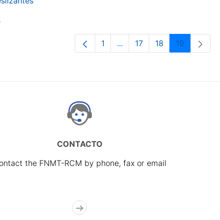
slizantes
s
1
...
17
18
19
Page
Intermediate Pages Use TA
Page
Page
Page
CONTACTO
ontact the FNMT-RCM by phone, fax or email