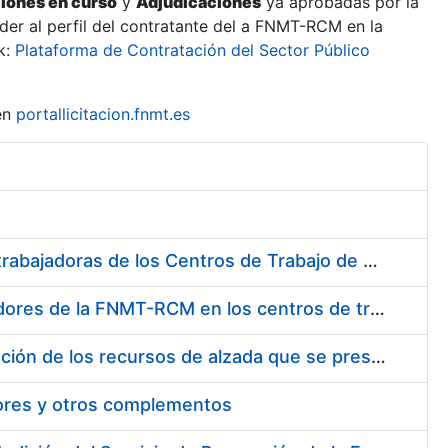
ciones en curso
y
Adjudicaciones
ya aprobadas por la
er al perfil del contratante del a FNMT-RCM en la
k:
Plataforma de Contratación del Sector Público
en
portallicitacion.fnmt.es
Suministro de Protectores Auditivos a medida para las personas trabajadoras de los Centros de Trabajo de Madrid y Burgos
Suministro de gafas graduadas antiproyecciones para los trabajadores de la FNMT-RCM en los centros de trabajo de Madrid y Burgos
Servicios de una empresa externa para el asesoramiento y resolución de los recursos de alzada que se presentan relacionados con procesos de selección para la FNMT-RCM
tores y otros complementos