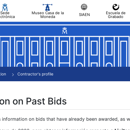
Sede
Museo Casa de la
Escuela de
SIAEN
ectrónica
Moneda
Grabado
tion
Contractor's profile
on on Past Bids
s information on bids that have already been awarded, as we