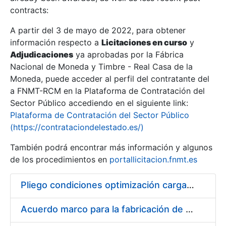
contracts:
Show/Hide
A partir del 3 de mayo de 2022, para obtener
información respecto a
Licitaciones en curso
y
Show/Hide
Adjudicaciones
ya aprobadas por la Fábrica
Show/Hide
Nacional de Moneda y Timbre - Real Casa de la
Moneda, puede acceder al perfil del contratante del
a FNMT-RCM en la Plataforma de Contratación del
Sector Público accediendo en el siguiente link:
Plataforma de Contratación del Sector Público
(https://contrataciondelestado.es/)
También podrá encontrar más información y algunos
de los procedimientos en
portallicitacion.fnmt.es
Pliego condiciones optimización cargas compras firmado
Show/Hide
Acuerdo marco para la fabricación de piezas