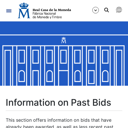
Navigation
Show/Hide
Show/Hide
Show/Hide
Show/Hide
Show/Hide
Information on Past Bids
Show/Hide
This section offers information on bids that have
already been awarded, as well as less recent past