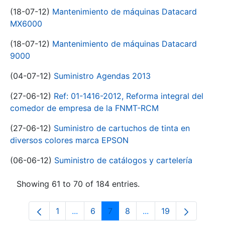
(18-07-12)
Mantenimiento de máquinas Datacard
MX6000
(18-07-12)
Mantenimiento de máquinas Datacard
9000
(04-07-12)
Suministro Agendas 2013
(27-06-12)
Ref: 01-1416-2012, Reforma integral del
comedor de empresa de la FNMT-RCM
(27-06-12)
Suministro de cartuchos de tinta en
diversos colores marca EPSON
(06-06-12)
Suministro de catálogos y cartelería
Showing 61 to 70 of 184 entries.
1
...
6
7
8
...
19
Page
Intermediate Pages Use TAB to navigat
Page
Page
Page
Intermediate Pages U
Page