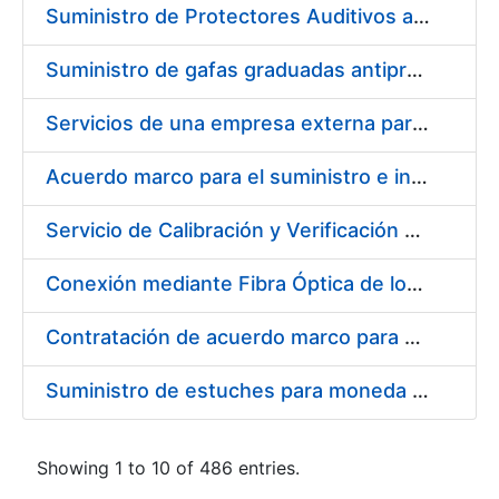
Suministro de Protectores Auditivos a medida para las personas trabajadoras de los Centros de Trabajo de Madrid y Burgos
Suministro de gafas graduadas antiproyecciones para los trabajadores de la FNMT-RCM en los centros de trabajo de Madrid y Burgos
Servicios de una empresa externa para el asesoramiento y resolución de los recursos de alzada que se presentan relacionados con procesos de selección para la FNMT-RCM
Acuerdo marco para el suministro e instalación de persianas, estores y otros complementos
Servicio de Calibración y Verificación Externa de los Equipos de Medición del Servicio de Prevención de la FNMT-RCM
Conexión mediante Fibra Óptica de los Centros de Proceso de Datos (CPDs) de las sedes de la FNMT-RCM de Burgos y Madrid
Contratación de acuerdo marco para el Suministro de Material de Electricidad para la Fábrica Nacional de Moneda y Timbre-Real Casa de la Moneda en su centro de trabajo de Burgos
Suministro de estuches para moneda de 30 €
Showing 1 to 10 of 486 entries.