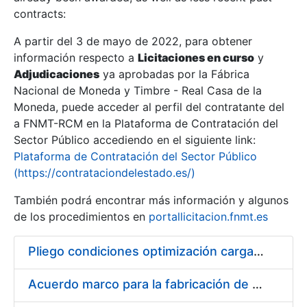
contracts:
Show/Hide
A partir del 3 de mayo de 2022, para obtener
información respecto a
Licitaciones en curso
y
Show/Hide
Adjudicaciones
ya aprobadas por la Fábrica
Show/Hide
Nacional de Moneda y Timbre - Real Casa de la
Moneda, puede acceder al perfil del contratante del
a FNMT-RCM en la Plataforma de Contratación del
Sector Público accediendo en el siguiente link:
Plataforma de Contratación del Sector Público
(https://contrataciondelestado.es/)
También podrá encontrar más información y algunos
de los procedimientos en
portallicitacion.fnmt.es
Pliego condiciones optimización cargas compras firmado
Show/Hide
Acuerdo marco para la fabricación de piezas