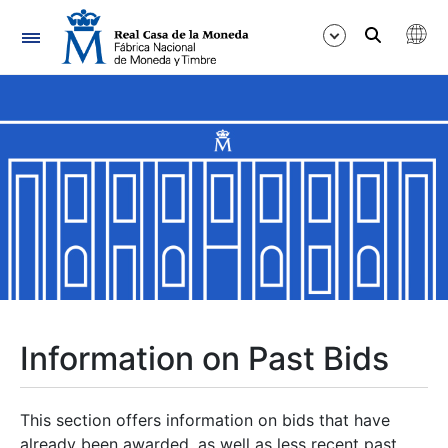
Navigation
Show/Hide
Show/Hide
Show/Hide
Show/Hide
Show/Hide
Information on Past Bids
Show/Hide
This section offers information on bids that have
already been awarded, as well as less recent past