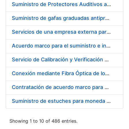
Suministro de Protectores Auditivos a medida para las personas trabajadoras de los Centros de Trabajo de Madrid y Burgos
Suministro de gafas graduadas antiproyecciones para los trabajadores de la FNMT-RCM en los centros de trabajo de Madrid y Burgos
Servicios de una empresa externa para el asesoramiento y resolución de los recursos de alzada que se presentan relacionados con procesos de selección para la FNMT-RCM
Acuerdo marco para el suministro e instalación de persianas, estores y otros complementos
Servicio de Calibración y Verificación Externa de los Equipos de Medición del Servicio de Prevención de la FNMT-RCM
Conexión mediante Fibra Óptica de los Centros de Proceso de Datos (CPDs) de las sedes de la FNMT-RCM de Burgos y Madrid
Contratación de acuerdo marco para el Suministro de Material de Electricidad para la Fábrica Nacional de Moneda y Timbre-Real Casa de la Moneda en su centro de trabajo de Burgos
Suministro de estuches para moneda de 30 €
Showing 1 to 10 of 486 entries.