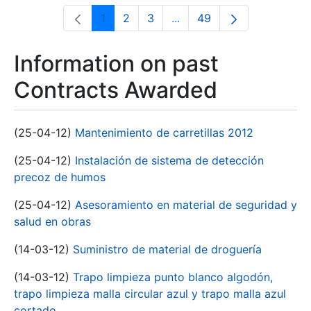
1
2
3
...
49
Page
Page
Page
Intermediate Pages Use T
Page
Information on past
Contracts Awarded
(25-04-12)
Mantenimiento de carretillas 2012
(25-04-12)
Instalación de sistema de detección
precoz de humos
(25-04-12)
Asesoramiento en material de seguridad y
salud en obras
(14-03-12)
Suministro de material de droguería
(14-03-12)
Trapo limpieza punto blanco algodón,
trapo limpieza malla circular azul y trapo malla azul
cortado