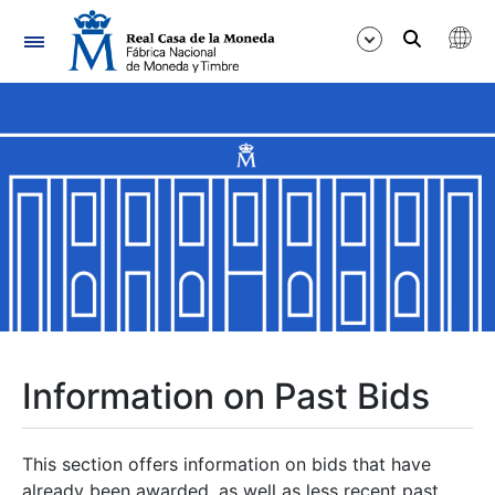
Navigation
Show/Hide
Show/Hide
Show/Hide
Show/Hide
Show/Hide
Information on Past Bids
Show/Hide
This section offers information on bids that have
already been awarded, as well as less recent past