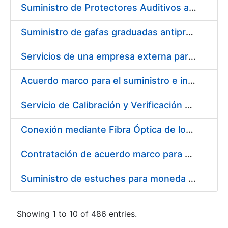
Suministro de Protectores Auditivos a medida para las personas trabajadoras de los Centros de Trabajo de Madrid y Burgos
Suministro de gafas graduadas antiproyecciones para los trabajadores de la FNMT-RCM en los centros de trabajo de Madrid y Burgos
Servicios de una empresa externa para el asesoramiento y resolución de los recursos de alzada que se presentan relacionados con procesos de selección para la FNMT-RCM
Acuerdo marco para el suministro e instalación de persianas, estores y otros complementos
Servicio de Calibración y Verificación Externa de los Equipos de Medición del Servicio de Prevención de la FNMT-RCM
Conexión mediante Fibra Óptica de los Centros de Proceso de Datos (CPDs) de las sedes de la FNMT-RCM de Burgos y Madrid
Contratación de acuerdo marco para el Suministro de Material de Electricidad para la Fábrica Nacional de Moneda y Timbre-Real Casa de la Moneda en su centro de trabajo de Burgos
Suministro de estuches para moneda de 30 €
Showing 1 to 10 of 486 entries.