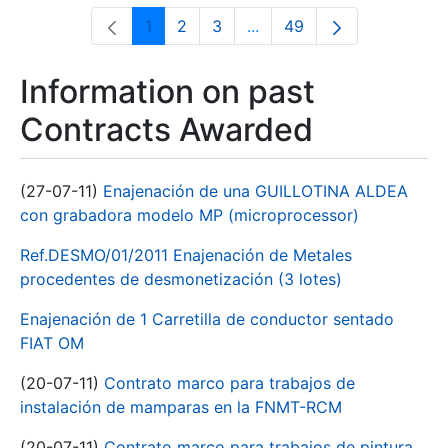
1
2
3
...
49
Page
Page
Page
Intermediate Pages Use T
Page
Information on past
Contracts Awarded
(27-07-11)
Enajenación de una GUILLOTINA ALDEA
con grabadora modelo MP (microprocessor)
Ref.DESMO/01/2011 Enajenación de Metales
procedentes de desmonetización (3 lotes)
Enajenación de 1 Carretilla de conductor sentado
FIAT OM
(20-07-11)
Contrato marco para trabajos de
instalación de mamparas en la FNMT-RCM
(20-07-11)
Contrato marco para trabajos de pintura