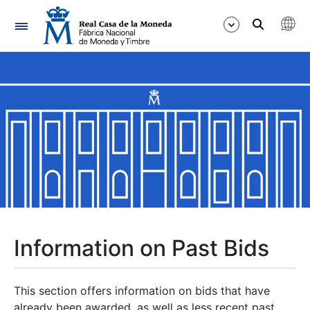
Navigation
Show/Hide
Show/Hide
Show/Hide
Show/Hide
Show/Hide
Information on Past Bids
Show/Hide
This section offers information on bids that have
already been awarded, as well as less recent past