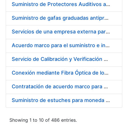
Suministro de Protectores Auditivos a medida para las personas trabajadoras de los Centros de Trabajo de Madrid y Burgos
Suministro de gafas graduadas antiproyecciones para los trabajadores de la FNMT-RCM en los centros de trabajo de Madrid y Burgos
Servicios de una empresa externa para el asesoramiento y resolución de los recursos de alzada que se presentan relacionados con procesos de selección para la FNMT-RCM
Acuerdo marco para el suministro e instalación de persianas, estores y otros complementos
Servicio de Calibración y Verificación Externa de los Equipos de Medición del Servicio de Prevención de la FNMT-RCM
Conexión mediante Fibra Óptica de los Centros de Proceso de Datos (CPDs) de las sedes de la FNMT-RCM de Burgos y Madrid
Contratación de acuerdo marco para el Suministro de Material de Electricidad para la Fábrica Nacional de Moneda y Timbre-Real Casa de la Moneda en su centro de trabajo de Burgos
Suministro de estuches para moneda de 30 €
Showing 1 to 10 of 486 entries.