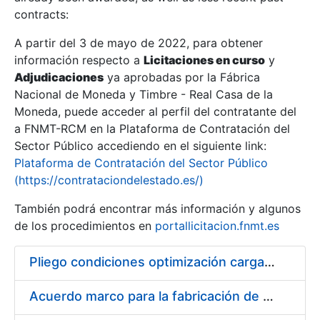
contracts:
Show/Hide
A partir del 3 de mayo de 2022, para obtener
información respecto a
Licitaciones en curso
y
Show/Hide
Adjudicaciones
ya aprobadas por la Fábrica
Show/Hide
Nacional de Moneda y Timbre - Real Casa de la
Moneda, puede acceder al perfil del contratante del
a FNMT-RCM en la Plataforma de Contratación del
Sector Público accediendo en el siguiente link:
Plataforma de Contratación del Sector Público
(https://contrataciondelestado.es/)
También podrá encontrar más información y algunos
de los procedimientos en
portallicitacion.fnmt.es
Pliego condiciones optimización cargas compras firmado
Show/Hide
Acuerdo marco para la fabricación de piezas