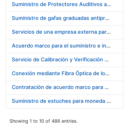
Suministro de Protectores Auditivos a medida para las personas trabajadoras de los Centros de Trabajo de Madrid y Burgos
Suministro de gafas graduadas antiproyecciones para los trabajadores de la FNMT-RCM en los centros de trabajo de Madrid y Burgos
Servicios de una empresa externa para el asesoramiento y resolución de los recursos de alzada que se presentan relacionados con procesos de selección para la FNMT-RCM
Acuerdo marco para el suministro e instalación de persianas, estores y otros complementos
Servicio de Calibración y Verificación Externa de los Equipos de Medición del Servicio de Prevención de la FNMT-RCM
Conexión mediante Fibra Óptica de los Centros de Proceso de Datos (CPDs) de las sedes de la FNMT-RCM de Burgos y Madrid
Contratación de acuerdo marco para el Suministro de Material de Electricidad para la Fábrica Nacional de Moneda y Timbre-Real Casa de la Moneda en su centro de trabajo de Burgos
Suministro de estuches para moneda de 30 €
Showing 1 to 10 of 486 entries.