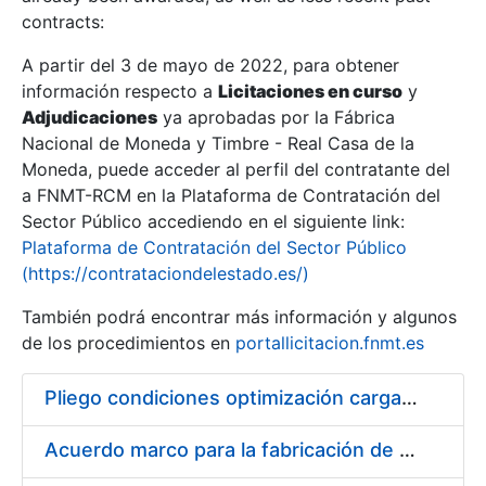
contracts:
Show/Hide
A partir del 3 de mayo de 2022, para obtener
información respecto a
Licitaciones en curso
y
Show/Hide
Adjudicaciones
ya aprobadas por la Fábrica
Show/Hide
Nacional de Moneda y Timbre - Real Casa de la
Moneda, puede acceder al perfil del contratante del
a FNMT-RCM en la Plataforma de Contratación del
Sector Público accediendo en el siguiente link:
Plataforma de Contratación del Sector Público
(https://contrataciondelestado.es/)
También podrá encontrar más información y algunos
de los procedimientos en
portallicitacion.fnmt.es
Pliego condiciones optimización cargas compras firmado
Show/Hide
Acuerdo marco para la fabricación de piezas