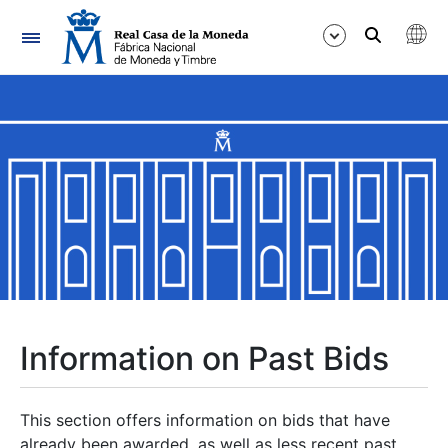
Navigation
Show/Hide
Show/Hide
Show/Hide
Show/Hide
Show/Hide
Information on Past Bids
Show/Hide
This section offers information on bids that have
already been awarded, as well as less recent past