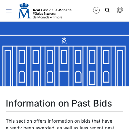
Navigation
Show/Hide
Show/Hide
Show/Hide
Show/Hide
Show/Hide
Information on Past Bids
Show/Hide
This section offers information on bids that have
already been awarded, as well as less recent past