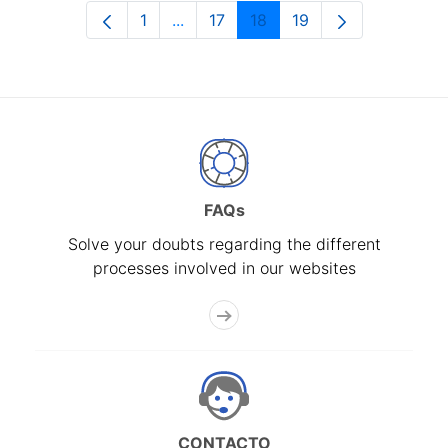
1
...
17
18
19
Page
Intermediate Pages Use TAB to navi
Page
Page
Page
FAQs
Solve your doubts regarding the different
processes involved in our websites
CONTACTO