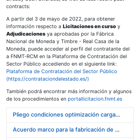
contracts:
Show/Hide
A partir del 3 de mayo de 2022, para obtener
información respecto a
Licitaciones en curso
y
Show/Hide
Adjudicaciones
ya aprobadas por la Fábrica
Show/Hide
Nacional de Moneda y Timbre - Real Casa de la
Moneda, puede acceder al perfil del contratante del
a FNMT-RCM en la Plataforma de Contratación del
Sector Público accediendo en el siguiente link:
Plataforma de Contratación del Sector Público
(https://contrataciondelestado.es/)
También podrá encontrar más información y algunos
de los procedimientos en
portallicitacion.fnmt.es
Pliego condiciones optimización cargas compras firmado
Show/Hide
Acuerdo marco para la fabricación de piezas