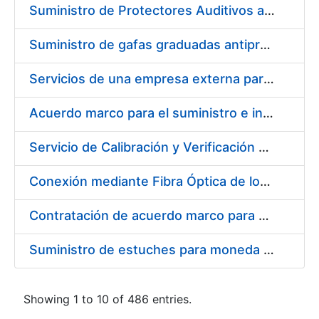
Suministro de Protectores Auditivos a medida para las personas trabajadoras de los Centros de Trabajo de Madrid y Burgos
Suministro de gafas graduadas antiproyecciones para los trabajadores de la FNMT-RCM en los centros de trabajo de Madrid y Burgos
Servicios de una empresa externa para el asesoramiento y resolución de los recursos de alzada que se presentan relacionados con procesos de selección para la FNMT-RCM
Acuerdo marco para el suministro e instalación de persianas, estores y otros complementos
Servicio de Calibración y Verificación Externa de los Equipos de Medición del Servicio de Prevención de la FNMT-RCM
Conexión mediante Fibra Óptica de los Centros de Proceso de Datos (CPDs) de las sedes de la FNMT-RCM de Burgos y Madrid
Contratación de acuerdo marco para el Suministro de Material de Electricidad para la Fábrica Nacional de Moneda y Timbre-Real Casa de la Moneda en su centro de trabajo de Burgos
Suministro de estuches para moneda de 30 €
Showing 1 to 10 of 486 entries.