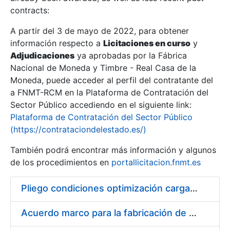
contracts:
Show/Hide
A partir del 3 de mayo de 2022, para obtener
información respecto a
Licitaciones en curso
y
Show/Hide
Adjudicaciones
ya aprobadas por la Fábrica
Show/Hide
Nacional de Moneda y Timbre - Real Casa de la
Moneda, puede acceder al perfil del contratante del
a FNMT-RCM en la Plataforma de Contratación del
Sector Público accediendo en el siguiente link:
Plataforma de Contratación del Sector Público
(https://contrataciondelestado.es/)
También podrá encontrar más información y algunos
de los procedimientos en
portallicitacion.fnmt.es
Pliego condiciones optimización cargas compras firmado
Show/Hide
Acuerdo marco para la fabricación de piezas