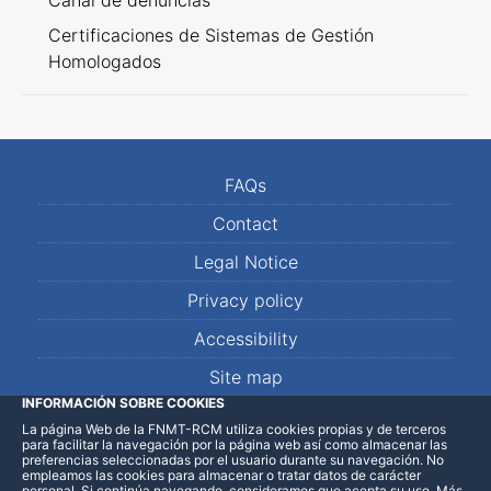
Canal de denuncias
Certificaciones de Sistemas de Gestión
Homologados
FAQs
Contact
Legal Notice
Privacy policy
Accessibility
Site map
INFORMACIÓN SOBRE COOKIES
La página Web de la FNMT-RCM utiliza cookies propias y de terceros
LinkedIn
Facebook
WhatsApp
para facilitar la navegación por la página web así como almacenar las
preferencias seleccionadas por el usuario durante su navegación. No
empleamos las cookies para almacenar o tratar datos de carácter
personal. Si continúa navegando, consideramos que acepta su uso
.
Más