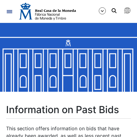
Navigation
Show/Hide
Show/Hide
Show/Hide
Show/Hide
Show/Hide
Information on Past Bids
Show/Hide
This section offers information on bids that have
already been awarded, as well as less recent past