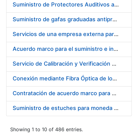
Suministro de Protectores Auditivos a medida para las personas trabajadoras de los Centros de Trabajo de Madrid y Burgos
Suministro de gafas graduadas antiproyecciones para los trabajadores de la FNMT-RCM en los centros de trabajo de Madrid y Burgos
Servicios de una empresa externa para el asesoramiento y resolución de los recursos de alzada que se presentan relacionados con procesos de selección para la FNMT-RCM
Acuerdo marco para el suministro e instalación de persianas, estores y otros complementos
Servicio de Calibración y Verificación Externa de los Equipos de Medición del Servicio de Prevención de la FNMT-RCM
Conexión mediante Fibra Óptica de los Centros de Proceso de Datos (CPDs) de las sedes de la FNMT-RCM de Burgos y Madrid
Contratación de acuerdo marco para el Suministro de Material de Electricidad para la Fábrica Nacional de Moneda y Timbre-Real Casa de la Moneda en su centro de trabajo de Burgos
Suministro de estuches para moneda de 30 €
Showing 1 to 10 of 486 entries.