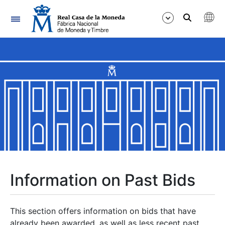
Navigation
Show/Hide
Show/Hide
Show/Hide
Show/Hide
Show/Hide
Information on Past Bids
Show/Hide
This section offers information on bids that have
already been awarded, as well as less recent past