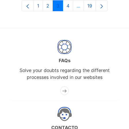
1
2
3
4
...
19
Page
Page
Page
Page
Intermediate Pages Use
Page
FAQs
Solve your doubts regarding the different
processes involved in our websites
CONTACTO