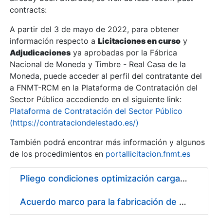
contracts:
Show/Hide
A partir del 3 de mayo de 2022, para obtener
información respecto a
Licitaciones en curso
y
Show/Hide
Adjudicaciones
ya aprobadas por la Fábrica
Show/Hide
Nacional de Moneda y Timbre - Real Casa de la
Moneda, puede acceder al perfil del contratante del
a FNMT-RCM en la Plataforma de Contratación del
Sector Público accediendo en el siguiente link:
Plataforma de Contratación del Sector Público
(https://contrataciondelestado.es/)
También podrá encontrar más información y algunos
de los procedimientos en
portallicitacion.fnmt.es
Pliego condiciones optimización cargas compras firmado
Show/Hide
Acuerdo marco para la fabricación de piezas